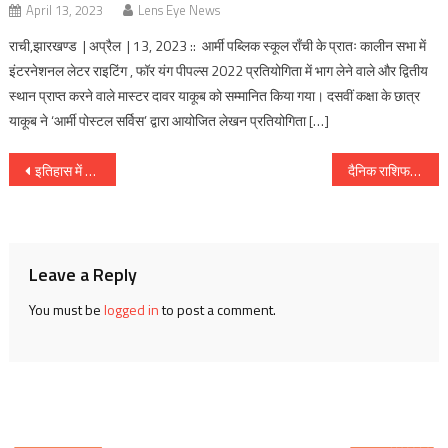
April 13, 2023
Lens Eye News
राची,झारखण्ड | अप्रैल | 13, 2023 :: आर्मी पब्लिक स्कूल राँची के प्रातः कालीन सभा में
इंटरनेशनल लेटर राइटिंग , फॉर यंग पीपल्स 2022 प्रतियोगिता में भाग लेने वाले और द्वितीय
स्थान प्राप्त करने वाले मास्टर दावर याकूब को सम्मानित किया गया। दसवीं कक्षा के छात्र
याकूब ने ‘आर्मी पोस्टल सर्विस’ द्वारा आयोजित लेखन प्रतियोगिता […]
Post
इतिहास में आज :: कलम के जादूगर मुंशी प्रेमचंद का बनारस के पास लमही गांव में जन्म [ 31 जुलाई 1880 ]
दैनिक राशिफल : दिनांक 01 अगस्त 2017, दिन मंगलवार :: ज्योतिष शास्त्री स्वामी दिव्यानंद ( डॉ सुनील बर्मन )
navigation
Leave a Reply
You must be
logged in
to post a comment.