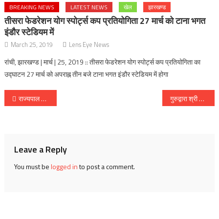
BREAKING NEWS
LATEST NEWS
खेल
झारखण्ड
तीसरा फेडरेशन योग स्पोर्ट्स कप प्रतियोगिता 27 मार्च को टाना भगत
इंडौर स्टेडियम में
March 25, 2019
Lens Eye News
रांची, झारखण्ड | मार्च | 25, 2019 :: तीसरा फेडरेशन योग स्पोर्ट्स कप प्रतियोगिता का
उद्घाटन 27 मार्च को अपराह्न तीन बजे टाना भगत इंडौर स्टेडियम में होगा
Post
राज्यपाल से मिले रांची नागरिक समिति के सचिव :: हरिद्वार देहरादून और अमृतसर के लिए सीधी रेल सेवा शुरू करने का किया आग्रह
गुरुद्वारा श्री गुरु नानक सत्संग सभा द्वारा प्रभातफेरी :: तीसरा दिन
navigation
Leave a Reply
You must be
logged in
to post a comment.