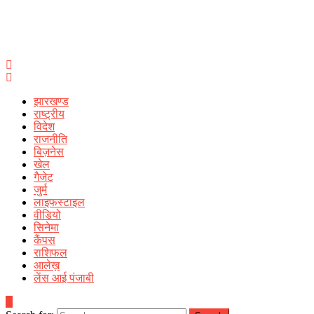
झारखण्ड
राष्ट्रीय
विदेश
राजनीति
बिज़नेस
खेल
गैजेट
जुर्म
लाइफस्टाइल
वीडियो
सिनेमा
कैंपस
राशिफल
आलेख़
लेंस आई पंजाबी