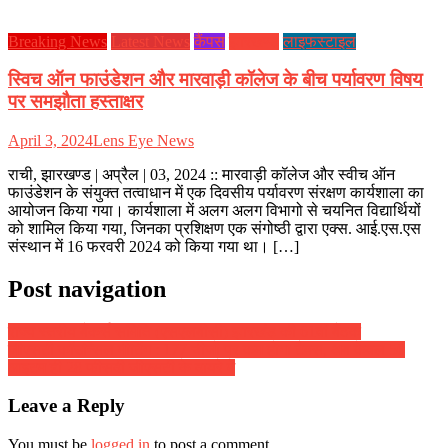
Breaking News
Latest News
कैंपस
झारखण्ड
लाइफस्टाइल
स्विच ऑन फाउंडेशन और मारवाड़ी कॉलेज के बीच पर्यावरण विषय
पर समझौता हस्ताक्षर
April 3, 2024
Lens Eye News
राची, झारखण्ड | अप्रैल | 03, 2024 :: मारवाड़ी कॉलेज और स्वीच ऑन
फाउंडेशन के संयुक्त तत्वाधान में एक दिवसीय पर्यावरण संरक्षण कार्यशाला का
आयोजन किया गया। कार्यशाला में अलग अलग विभागो से चयनित विद्यार्थियों
को शामिल किया गया, जिनका प्रशिक्षण एक संगोष्ठी द्वारा एक्स. आई.एस.एस
संस्थान में 16 फरवरी 2024 को किया गया था। […]
Post navigation
राज्य स्तरीय बैंकर्स समिति (एसएलबीसी) झारखंड की 61वीं बैंठक
जीएसटी कॉउन्सिल मीटिंग : 177 चीजों पर कम होगा टैक्स, अब केवल 50
आइटम ही 28 फीसदी जीएसटी के दायरे में
Leave a Reply
You must be
logged in
to post a comment.