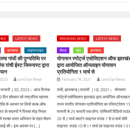
EWS
LATEST NEWS
BREAKING NEWS
LATEST NEWS
झारखण्ड
लाइफस्टाइल
कैंपस
खेल
झारखण्ड
ात्मा गांधी की पुण्यतिथि पर
योगासन स्पोर्ट्स एसोसिएशन ऑफ झारखं
 रांची ईस्ट जिमनास्ट द्वारा
द्वारा आयोजित ऑनलाइन योगासन
ियान
प्रतियोगिता 1 मार्च से
 2023
Lens Eye News
February 18, 2021
Lens Eye News
| जनवरी | 30, 2023 :: आज दिनांक
रांची, झारखण्ड | फरवरी | 18, 2021 :: योगासन
िन सोमवार को राष्ट्रपिता महात्मा
स्पोर्ट्स एसोसिएशन झारखंड द्वारा आयोजित ऑनलाइन
्यतिथि के अवसर पर लियो क्लब ऑफ
राज्य स्तरीय योगासन प्रतियोगिता का रजिस्ट्रेशन 1
्ट के सदस्यों ने पिस्का मोड़ स्थित
फरवरी से 25 फरवरी तक होगा. प्रेमिलरी विडियो राउं
 में स्वच्छ भारत अभियान के तहत मैदान
26 से 2 मार्च क्वार्टर फाइनल राउंड 7 से 8 मार्च सेमी
फाई की। इस अवसर पर […]
फाइनल राउंड 10 से 11 मार्च एवं फाइनल राउंड 13 स