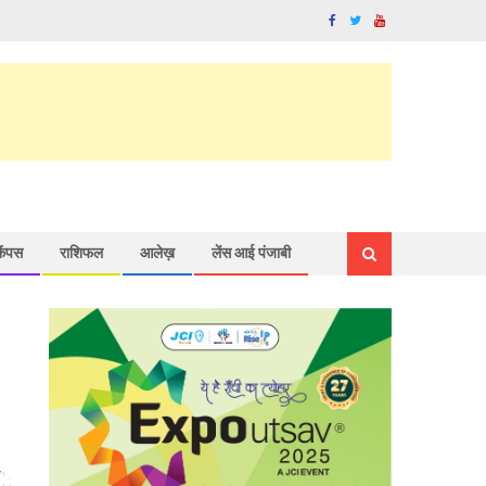
कैंपस
राशिफल
आलेख़
लेंस आई पंजाबी