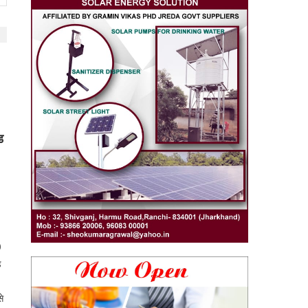
ड
9
ड
े