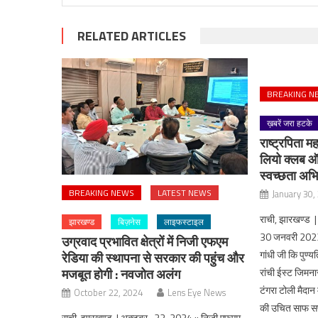
RELATED ARTICLES
BREAKING N
ख़बरें जरा हटके
राष्ट्रपिता मह
लियो क्लब ऑफ
स्वच्छता अभ
BREAKING NEWS
LATEST NEWS
January 30,
राची, झारखण्ड 
झारखण्ड
बिज़नेस
लाइफस्टाइल
30 जनवरी 2023 द
उग्रवाद प्रभावित क्षेत्रों में निजी एफएम
गांधी जी कि पुण
रेडिया की स्थापना से सरकार की पहुंच और
मजबूत होगी : नवजोत अलंग
रांची ईस्ट जिमनास
टंगरा टोली मैदान
October 22, 2024
Lens Eye News
की उचित साफ स
राची, झारखण्ड | अक्टूबर 22, 2024 :: निजी एफएम