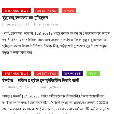
BREAKING NEWS
LATEST NEWS
झारखण्ड
बुंडू बम्बू क्लस्टर का भूमिपूजन
January 28, 2021
Lens Eye News
रांची, झारखण्ड | जनवरी | 28, 2021 :: भारत सरकार एम एस एम ई मंत्रालय द्वारा स्वकृत
स्फूर्ति योजना अंतर्गत शिविका शिल्पकला सहकारी सहयोग समिति के बुंडू बम्बू क्लस्टर का
भूमिपूजन उद्योग विभाग के निदेशक जितेंद्र सिंह, आईएएस के द्वारा आज बुंडू के एसएस हाई
स्कूल के समीप किया गया।
BREAKING NEWS
LATEST NEWS
ख़बरें जरा हटके
राष्ट्रीय
रेलवेज – मेकिंग द ब्रेक इन ट्रैफिकिंग रिपोर्ट जारी
February 21, 2023
Lens Eye News
जयपुर। फरवरी | 21, 2023 :: नोबेल शांति पुरस्‍कार से सम्‍म‍ानित कैलाश सत्‍यार्थी द्वारा
स्‍थापित बचपन बचाओ आंदोलन(बीबीए) और रेलवे सुरक्षा बल(आरपीएफ) जनवरी, 2020 से
अब तक संयुक्‍त छापामार कार्रवाई के तहत 1,600 से ज्‍यादा बच्‍चों को ट्रैफिकर्स के चंगुल से