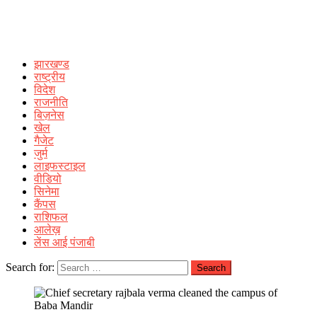
झारखण्ड
राष्ट्रीय
विदेश
राजनीति
बिज़नेस
खेल
गैजेट
जुर्म
लाइफस्टाइल
वीडियो
सिनेमा
कैंपस
राशिफल
आलेख़
लेंस आई पंजाबी
Search for: