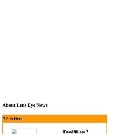
About Lens Eye News
7.0 Is Here!
iDevAffiliate 7