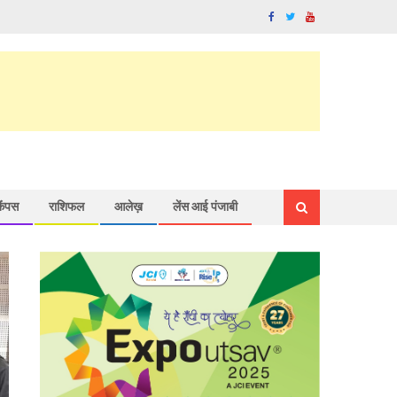
कैंपस
राशिफल
आलेख़
लेंस आई पंजाबी