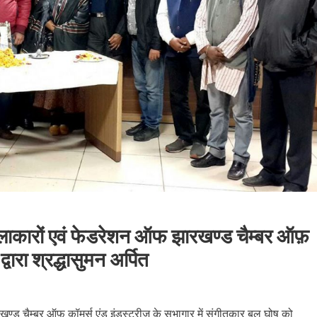
लाकारों एवं फेडरेशन ऑफ झारखण्ड चैम्बर ऑफ़
्वारा श्रद्धासुमन अर्पित
 चैम्बर ऑफ़ कॉमर्स एंड इंडस्ट्रीज के सभागार में संगीतकार बुलु घोष को