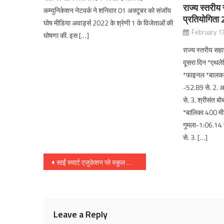
राज्य स्तरी
कम्युनिकेशन नेटवर्क ने शनिवार 01 अक्टूबर को संजॉय
प्रतियोगिता 
घोष मीडिया अवार्ड्स 2022 के श्रेणी 1 के विजेताओं की
February 1
घोषणा की. इस […]
राज्य स्तरीय सह
दूसरा दिन *एथल
*फाइनल *बालक 4
-52.89 से. 2. अ
से. 3. श्रीसंत बो
*बालिका 400 मीट
गुमला-1:06.14 से
से. 3. […]
Post
साईं स्मार्ट एजुकेशन प्ले स्कूल का उद्घाटन
navigation
Leave a Reply