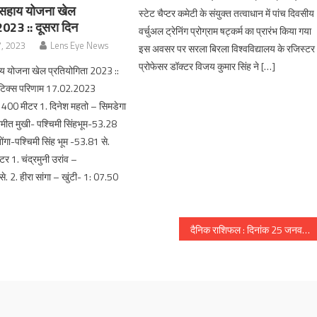
य सहाय योजना खेल
स्टेट चैप्टर कमेटी के संयुक्त तत्वाधान में पांच दिवसीय
2023 :: दूसरा दिन
वर्चुअल ट्रेनिंग प्रोग्राम षट्कर्म का प्रारंभ किया गया
7, 2023
Lens Eye News
इस अवसर पर सरला बिरला विश्वविद्यालय के रजिस्टर
प्रोफेसर डॉक्टर विजय कुमार सिंह ने […]
ाय योजना खेल प्रतियोगिता 2023 ::
ेटिक्स परिणाम 17.02.2023
00 मीटर 1. दिनेश महतो – सिमडेगा
मीत मुखी- पश्चिमी सिंहभूम-53.28
बोंगा-पश्चिमी सिंह भूम -53.81 से.
र 1. चंद्रमुनी उरांव –
. 2. हीरा सांगा – खुंटी- 1: 07.50
दैनिक राशिफल : दिनांक 25 जनवरी 2018, दिन गुरुवार :: ज्योतिष शास्त्री स्वामी दिव्यानंद ( डॉ सुनील बर्मन )