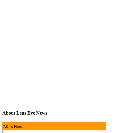
About Lens Eye News
7.0 Is Here!