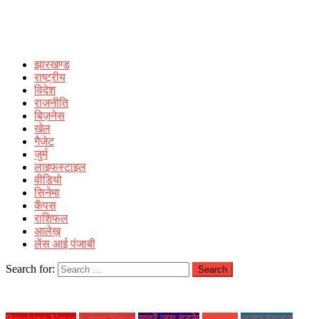
झारखण्ड
राष्ट्रीय
विदेश
राजनीति
बिज़नेस
खेल
गैजेट
जुर्म
लाइफस्टाइल
वीडियो
सिनेमा
कैंपस
राशिफल
आलेख़
लेंस आई पंजाबी
Search for:
Breaking News
Latest News
ख़बरें जरा हटके
झारखण्ड
लाइफस्टाइल