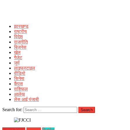
झारखण्ड
राष्ट्रीय
विदेश
राजनीति
बिज़नेस
खेल
गैजेट
जुर्म
लाइफस्टाइल
वीडियो
सिनेमा
कैंपस
राशिफल
आलेख़
लेंस आई पंजाबी
Search for:
Latest News
झारखण्ड
बिज़नेस