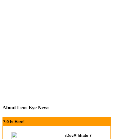
About Lens Eye News
7.0 Is Here!
iDevAffiliate 7