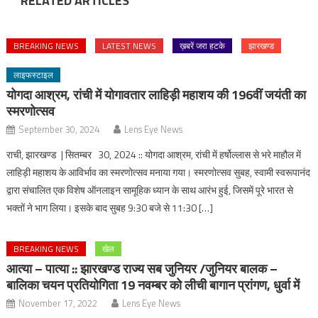
RELATED ARTICLES
BREAKING NEWS
LATEST NEWS
ख़बरें जरा हटके
झारखण्ड
लाइफस्टाइल
योगदा आश्रम, रांची में योगावतार लाहिड़ी महाशय की 196वीं जयंती का
स्मरणोत्सव
September 30, 2024
Lens Eye News
राची, झारखण्ड | सितम्बर 30, 2024 :: योगदा आश्रम, रांची में हर्षोल्लास से भरे माहौल में
लाहिड़ी महाशय के आविर्भाव का स्मरणोत्सव मनाया गया। स्मरणोत्सव सुबह, स्वामी स्वरूपानंद
द्वारा संचालित एक विशेष ऑनलाइन सामूहिक ध्यान के साथ आरंभ हुई, जिसमें पूरे भारत से
भक्तों ने भाग लिया। इसके बाद सुबह 9:30 बजे से 11:30 […]
BREAKING NEWS
खेल
आत्या – पात्या :: झारखण्ड राज्य सब जुनियर /जुनियर बालक –
बालिका चयन प्रतियोगिता 19 नवम्बर को लीची बागान प्रांगण, धुर्वा में
November 17, 2022
Lens Eye News