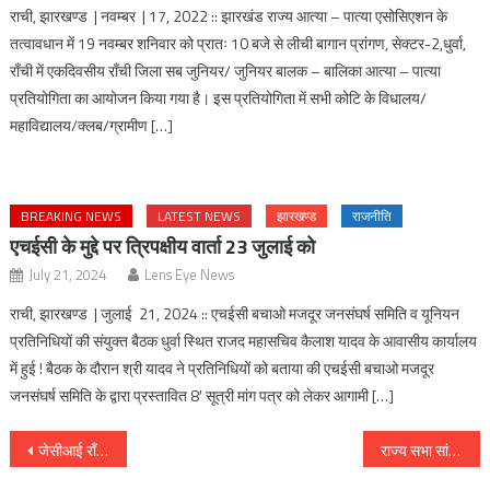
राची, झारखण्ड | नवम्बर | 17, 2022 :: झारखंड राज्य आत्या – पात्या एसोसिएशन के
तत्वावधान में 19 नवम्बर शनिवार को प्रातः 10 बजे से लीची बागान प्रांगण, सेक्टर-2,धुर्वा,
राँची में एकदिवसीय राँची जिला सब जुनियर/ जुनियर बालक – बालिका आत्या – पात्या
प्रतियोगिता का आयोजन किया गया है। इस प्रतियोगिता में सभी कोटि के विधालय/
महाविद्यालय/क्लब/ग्रामीण […]
BREAKING NEWS
LATEST NEWS
झारखण्ड
राजनीति
एचईसी के मुद्दे पर त्रिपक्षीय वार्ता 23 जुलाई को
July 21, 2024
Lens Eye News
राची, झारखण्ड | जुलाई 21, 2024 :: एचईसी बचाओ मजदूर जनसंघर्ष समिति व यूनियन
प्रतिनिधियों की संयुक्त बैठक धुर्वा स्थित राजद महासचिव कैलाश यादव के आवासीय कार्यालय
में हुई ! बैठक के दौरान श्री यादव ने प्रतिनिधियों को बताया की एचईसी बचाओ मजदूर
जनसंघर्ष समिति के द्वारा प्रस्तावित 8′ सूत्री मांग पत्र को लेकर आगामी […]
Post
जेसीआई राँची ने की गौ सेवा
राज्य सभा सांसद महुआ माझी ने खेलो इंडिया सीनियर नेशनल वीमेन वुशु लीग का किया उद्घाटन, कहा लड़किया हर क्षेत्र मे आगे