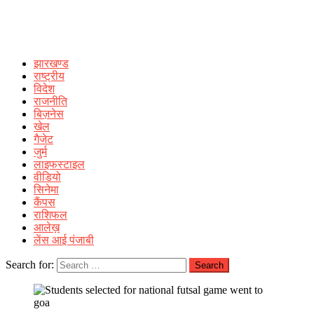
झारखण्ड
राष्ट्रीय
विदेश
राजनीति
बिज़नेस
खेल
गैजेट
जुर्म
लाइफस्टाइल
वीडियो
सिनेमा
कैंपस
राशिफल
आलेख़
लेंस आई पंजाबी
Search for: