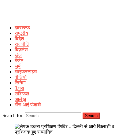
झारखण्ड
राष्ट्रीय
विदेश
राजनीति
बिज़नेस
खेल
गैजेट
जुर्म
लाइफस्टाइल
वीडियो
सिनेमा
कैंपस
राशिफल
आलेख़
लेंस आई पंजाबी
Search for: