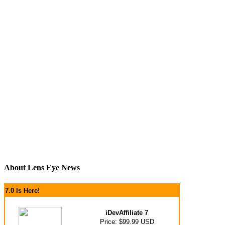
About Lens Eye News
7.0 Is Here!
iDevAffiliate 7
Price: $99.99 USD