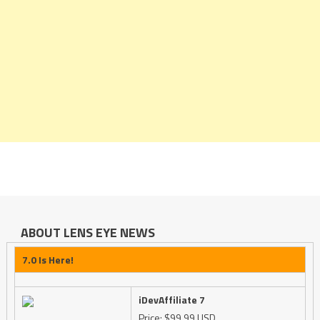
ABOUT LENS EYE NEWS
7.0 Is Here!
iDevAffiliate 7
Price: $99.99 USD