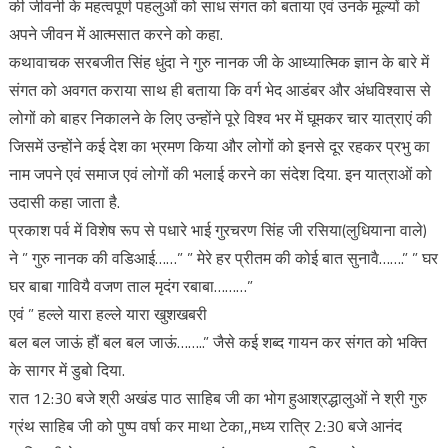
की जीवनी के महत्वपूर्ण पहलुओं को साध संगत को बताया एवं उनके मूल्यों को
अपने जीवन में आत्मसात करने को कहा.
कथावाचक सरबजीत सिंह धुंदा ने गुरु नानक जी के आध्यात्मिक ज्ञान के बारे में
संगत को अवगत कराया साथ ही बताया कि वर्ग भेद आडंबर और अंधविश्वास से
लोगों को बाहर निकालने के लिए उन्होंने पूरे विश्व भर में घूमकर चार यात्राएं की
जिसमें उन्होंने कई देश का भ्रमण किया और लोगों को इनसे दूर रहकर प्रभु का
नाम जपने एवं समाज एवं लोगों की भलाई करने का संदेश दिया. इन यात्राओं को
उदासी कहा जाता है.
प्रकाश पर्व में विशेष रूप से पधारे भाई गुरचरण सिंह जी रसिया(लुधियाना वाले)
ने ” गुरु नानक की वडिआई……” ” मेरे हर प्रीतम की कोई बात सुनावै…….” ” घर
घर बाबा गावियै वजण ताल मृदंग रबाबा………”
एवं ” हल्ले यारा हल्ले यारा खुशखबरी
बल बल जाऊं हौं बल बल जाऊं……..” जैसे कई शब्द गायन कर संगत को भक्ति
के सागर में डुबो दिया.
रात 12:30 बजे श्री अखंड पाठ साहिब जी का भोग हुआश्रद्धालुओं ने श्री गुरु
ग्रंथ साहिब जी को पुष्प वर्षा कर माथा टेका,,मध्य रात्रि 2:30 बजे आनंद