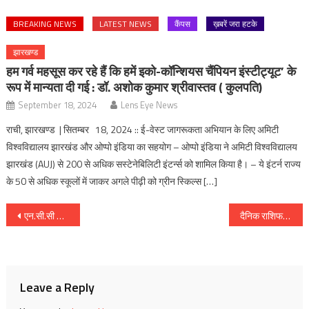
BREAKING NEWS
LATEST NEWS
कैंपस
ख़बरें जरा हटके
झारखण्ड
हम गर्व महसूस कर रहे हैं कि हमें इको-कॉन्शियस चैंपियन इंस्टीट्यूट’ के
रूप में मान्यता दी गई : डॉ. अशोक कुमार श्रीवास्तव ( कुलपति)
September 18, 2024
Lens Eye News
राची, झारखण्ड | सितम्बर 18, 2024 :: ई-वेस्ट जागरूकता अभियान के लिए अमिटी
विश्वविद्यालय झारखंड और ओप्पो इंडिया का सहयोग – ओप्पो इंडिया ने अमिटी विश्वविद्यालय
झारखंड (AUJ) से 200 से अधिक सस्टेनेबिलिटी इंटर्न्स को शामिल किया है। – ये इंटर्न राज्य
के 50 से अधिक स्कूलों में जाकर अगले पीढ़ी को ग्रीन स्किल्स […]
Post
एन.सी.सी कैडेट्स द्वारा सड़क सुरक्षा जागरूकता रैली
दैनिक राशिफल : दिनांक 24 नवंबर 2018, दिन शनिवार :: ज्योतिष शास्त्री स्वामी दिव्यानंद ( डॉ सुनील बर्मन )
navigation
Leave a Reply