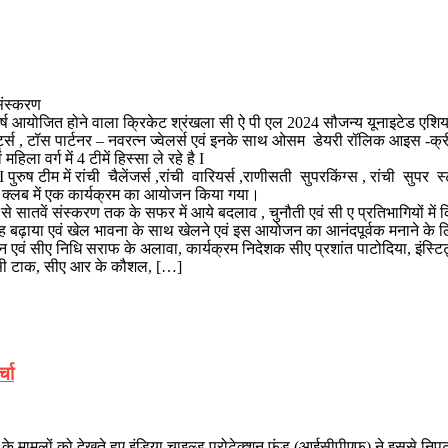
संस्करण
रति वर्ष आयोजित होने वाला क्रिकेट श्रंखला सी ऐ पी एल 2024 सौजन्य यूनाइटेड एशिय
र्ट्स , टॉस पार्टनर – नवरत्न ज्वेलर्स एवं इनके साथ ओसम डेयरी रॉलिक आइस -क्रीम कस
हिला वर्ग में 4 टीमें हिस्सा ले रहे है I
 टीम में रांची चैलेंजर्स ,रांची वारियर्स ,राणीसती सुपरकिंग्स , रांची सुपर स्ट्र
ा क्लब में एक कार्यक्रम का आयोजन किया गया।
ें संस्करण तक के सफर में आये बदलाव , चुनौती एवं सी ए प्रतिभागियों में क्रिके
ढ़ाया एवं खेल भावना के साथ खेलने एवं इस आयोजन का आनंदपूर्वक मनाने के लिए कहा 
 सीए निधि सराफ के अलावा, कार्यक्रम निदेशक सीए प्रशांत पाटोदिया, इंस्टिट्यू
ए के सी टाक, सीए आर के कौशल, […]
चा
षण के मामलों को देखते हुए इंडिया चाइल्ड प्रोटेक्शन फंड (आईसीपीएफ) ने इससे नि