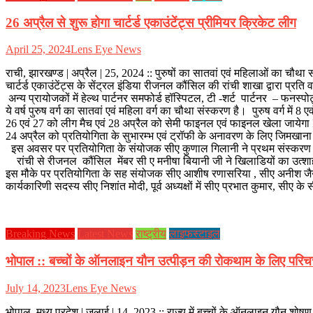
26 अप्रैल से शुरू होगा चार्टर्ड एकाउंटेंट्स प्रीमियर क्रिकेट लीग
April 25, 2024
Lens Eye News
राची, झारखण्ड | अप्रैल | 25, 2024 :: पुरुषों का सातवां एवं महिलाओं का चौथा 
चार्टर्ड एकाउंटेंट्स के सेंट्रल इंडिया रीजनल कौंसिल की रांची शाखा द्वारा प्
अन्य प्रायोजकों में हेल्थ पार्टनर समफोर्ड हॉस्पिटल, टी -शर्ट पार्टनर – फनस्पो
ये वर्ष पुरुष वर्ग का सातवां एवं महिला वर्ग का चौथा संस्करण है। पुरुष वर्ग में 8 एवं म
26 एवं 27 को लीग मैच एवं 28 अप्रैल को सेमी फाइनल एवं फाइनल खेला जायेगा I पुरुष
24 अप्रैल को प्रतियोगिता के सुभारम्भ एवं ट्रॉफी के अनावरण के लिए जिमखान
इस अवसर पर प्रतियोगिता के संयोजक सीए कुणाल गिलानी ने प्रथम संस्करण से सातव
रांची से रीजनल कौंसिल मेंबर सी ए मनीषा बियानी जी ने खिलाडियों का उत्शाह ब
इस मौके पर प्रतियोगिता के सह संयोजक सीए आशीष रणासरिया , सीए अनीश जैन एवं
कार्यकारिणी सदस्य सीए निशांत मोदी, पूर्व अध्यक्षों में सीए प्रभात कुमार, सी
Breaking News
Latest News
राष्ट्रीय
लाइफस्टाइल
भोपाल :: बच्चों के ऑनलाइन यौन उत्पीड़न की रोकथाम के लिए परिचर्
July 14, 2023
Lens Eye News
भोपाल, मध्य प्रदेश | जुलाई | 14, 2023 :: राज्य में बच्चों के ऑनलाइन यौन शो