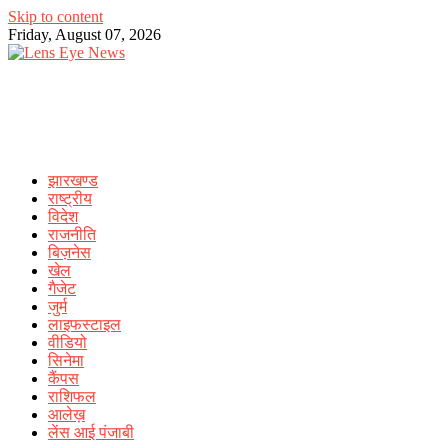
Skip to content
Friday, August 07, 2026
झारखण्ड
राष्ट्रीय
विदेश
राजनीति
बिज़नेस
खेल
गैजेट
जुर्म
लाइफस्टाइल
वीडियो
सिनेमा
कैंपस
राशिफल
आलेख़
लेंस आई पंजाबी