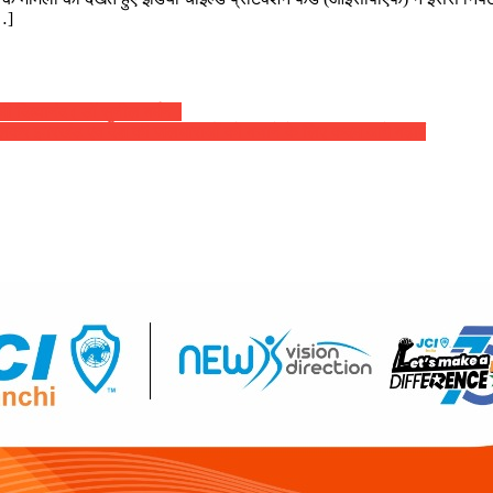
…]
 दिव्यानंद ( डॉ सुनील बर्मन )
िलकर झारखंड एवं देश की जलधाराओं को बचाने के लिए कदम आगे बढ़ाएं