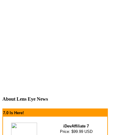
About Lens Eye News
7.0 Is Here!
iDevAffiliate 7
Price: $99.99 USD