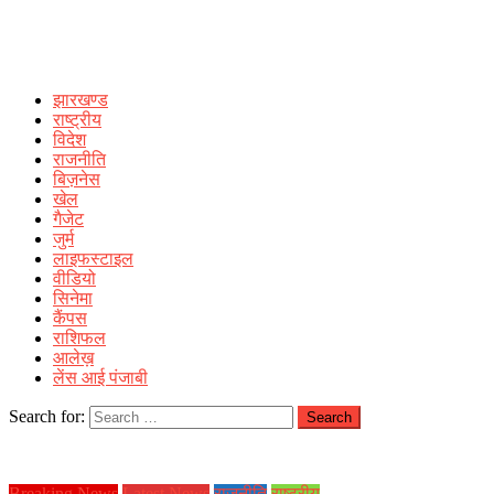
झारखण्ड
राष्ट्रीय
विदेश
राजनीति
बिज़नेस
खेल
गैजेट
जुर्म
लाइफस्टाइल
वीडियो
सिनेमा
कैंपस
राशिफल
आलेख़
लेंस आई पंजाबी
Search for:
Breaking News
Latest News
राजनीति
राष्ट्रीय