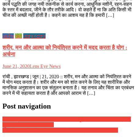
कार्य पद्धति की जगह नयी तकनीक से कार्य करना, आधुनिक मशीनें, रहन-सहन
के स्तर में बदलाव, जीने के तौर तरीके आदि। वो कहते हैं ना कि अति किसी भी
चीज की अच्छी नहीं होती है। कहने का आशय यह है कि हमारी […]
आलेख़
खेल
लाइफस्टाइल
शरीर, मन और आत्मा को नियंत्रित करने में मदद करता है योग :
अर्चना
June 21, 2020
Lens Eye News
रांची , झारखण्ड | जून | 21, 2020 :: शरीर, मन और आत्मा को नियंत्रित करने
में योग मदद करता है। शरीर और मन को शांत करने के लिए यह शारीरिक और
मानसिक अनुशासन का एक संतुलन बनाता है। यह तनाव और चिंता का प्रबंधन
करने में भी सहायता करता है और आपको आराम से […]
Post navigation
दैनिक राशिफल : दिनांक 02 जून 2017, दिन शुक्रवार :: ज्योतिष शास्त्री डॉ
सुनील बर्मन ( स्वामी दिव्यानंद )
जैप 1 के समर कैंप में पांचवे दिन बच्चों ने सिखा थ्री डी मास्क बनाना