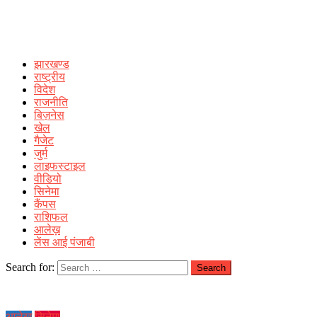
झारखण्ड
राष्ट्रीय
विदेश
राजनीति
बिज़नेस
खेल
गैजेट
जुर्म
लाइफस्टाइल
वीडियो
सिनेमा
कैंपस
राशिफल
आलेख़
लेंस आई पंजाबी
Search for:
आलेख़
सिनेमा