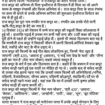
ने ही अपनी फिल्म ‘नीलकमल’ में राजकपूर को बतौर नायक लिया।
राज कपूर को अभिनय तो पिता पृथ्वीराज से विरासत में ही मिला था जो अपने
समय के मशहूर रंगकर्मी और फिल्म अभिनेता थे। राज कपूर पिता के साथ रंगमंच
पर काम भी करते थे उनके अभिनय करियर की शुरुआत पृथ्वीराज थियेटर का
मंच से ही हुई थी।
राज कपूर का पूरा नाम रणबीर राज कपूर था। रणबीर अब उनके पोते यानी
ऋषि-नीतू कपूर के बेटे का नाम है।
14 दिसंबर 1924 को पेशावर में जन्मे राज कपूर की स्कूली शिक्षा कोलकाता में
हुई थी। हालांकि पढ़ाई में उनका मन कभी नहीं लगा और 10वीं कक्षा की पढ़ाई
पूरी होने से पहले ही उन्होंने पढ़ाई छोड़ दी। इससे भी ज्यादा दिलचस्प बात यह है
कि मनमौजी राज कपूर ने विद्यार्थी जीवन में अपनी किताबें-कॉपियां बेचकर खूब
केले, पकौड़े और चाट के मौज उड़ाए थे।
राज कपूर की फिल्मों के कई गीत बेहद लोकप्रिय हुए, जिनमें ‘मेरा जूता है
जापानी’ (श्री 420), ‘आवारा हूं’ (आवारा), ‘ए भाई जरा देख के चलो’ और ‘जीना
इसी का नाम है’ (मेरा नाम जोकर) सबसे ज्यादा मशहूर हैं।
राज कपूर के बारे में एक और दिलचस्प बात है। कहते हैं कि बचपन में राज कपूर
सफेद साड़ी पहने हुई एक स्त्री पर मोहित हो गए थे। उसके बाद से सफेद साड़ी
से उनका मोह इतना गहरा गया कि उनकी तमाम फिल्मों की अभिनेत्रियां (नर्गिस,
पद्मिनी, वैजयंतीमाला, जीनत अमान, पद्मिनी कोल्हापुरे, मंदाकिनी) पर्दे पर भी
सफेद साड़ी पहने नजर आईं। यहां तक कि घर में उनकी पत्नी कृष्णा हमेशा
सफेद साड़ी ही पहना करती थीं।
राज कपूर की मशहूर फिल्मों में ‘मेरा नाम जोकर’, ‘श्री 420’, ‘आवारा’,
‘बेवफा’, ‘आशियाना’, ‘अंबर’, ‘अनहोनी’, ‘पापी’, ‘आह’, ‘धुन’, ‘बूट पॉलिश’
प्रमुख हैं।
भारत सरकार ने राज कपूर को मनोरंजन जगत में उनके अपूर्व योगदान के लिए