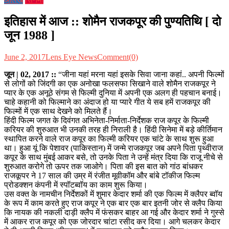
इतिहास में आज :: शोमैन राजकपूर की पुण्यतिथि [ दो
जून 1988 ]
June 2, 2017
Lens Eye News
Comment(0)
जून | 02, 2017 ::
“जीना यहां मरना यहां इसके सिवा जाना कहां.. अपनी फिल्मों
से लोगों को जिंदगी का एक अनोखा फलसफा सिखाने वाले शोमैन राजकपूर ने
प्यार के एक अनूठे संगम से फिल्मी दुनिया में अपनी एक अलग ही पहचान बनाई।
चाहे कहानी को फिल्माने का अंदाज हो या प्यारे गीत ये सब हमें राजकपूर की
फिल्मों में एक साथ देखने को मिलते हैं।
हिंदी फिल्म जगत के दिवंगत अभिनेता-निर्माता-निर्देशक राज कपूर के फिल्मी
करियर की शुरुआत भी उनकी तरह ही निराली है। हिंदी सिनेमा में बड़े कीर्तिमान
स्थापित करने वाले राज कपूर का फिल्मी करियर एक चांटे के साथ शुरू हुआ
था। हुआ यूं कि पेशावर (पाकिस्तान) में जन्मे राजकपूर जब अपने पिता पृथ्वीराज
कपूर के साथ मुंबई आकर बसे, तो उनके पिता ने उन्हें मंत्र दिया कि राजू नीचे से
शुरुआत करोगे तो ऊपर तक जाओगे। पिता की इस बात को गांठ बांधकर
राजकूपर ने 17 साल की उम्र में रंजीत मूवीकॉम और बांबे टॉकीज फिल्म
प्रोडक्शन कंपनी में स्पॉटब्वॉय का काम शुरू किया।
उस वक्त के नामचीन निर्देशकों में शुमार केदार शर्मा की एक फिल्म में क्लैपर ब्वॉय
के रूप में काम करते हुए राज कपूर ने एक बार एक बार इतनी जोर से क्लैप किया
कि नायक की नकली दाड़ी क्लैप में फंसकर बाहर आ गई और केदार शर्मा ने गुस्से
में आकर राज कपूर को एक जोरदार चांटा रसीद कर दिया। आगे चलकर केदार