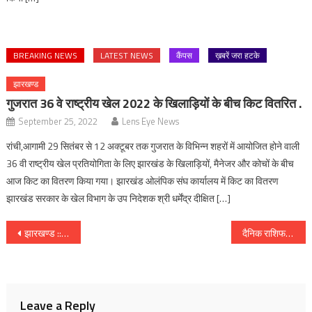
BREAKING NEWS
LATEST NEWS
कैंपस
ख़बरें जरा हटके
झारखण्ड
गुजरात 36 वे राष्ट्रीय खेल 2022 के खिलाड़ियों के बीच किट वितरित .
September 25, 2022
Lens Eye News
रांची,आगामी 29 सितंबर से 12 अक्टूबर तक गुजरात के विभिन्न शहरों में आयोजित होने वाली
36 वी राष्ट्रीय खेल प्रतियोगिता के लिए झारखंड के खिलाड़ियों, मैनेजर और कोचों के बीच
आज किट का वितरण किया गया। झारखंड ओलंपिक संघ कार्यालय में किट का वितरण
झारखंड सरकार के खेल विभाग के उप निदेशक श्री धर्मेंद्र दीक्षित […]
Post
झारखण्ड :: निबंध एवं लघु कथा लेखन प्रतियोगिता :: प्रविष्टि भेजने की अंतिम तिथि 8 सितम्बर 2017.
दैनिक राशिफल : दिनांक 26 अगस्त 2017, दिन शनिवार :: ज्योतिष शास्त्री स्वामी दिव्यानंद ( डॉ सुनील बर्मन )
navigation
Leave a Reply