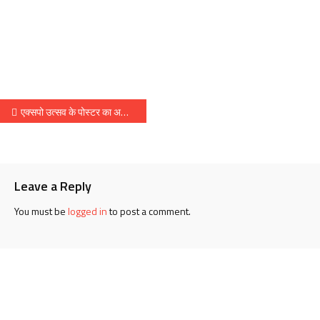
Post
एक्सपो उत्सव के पोस्टर का अनावरण
navigation
Leave a Reply
You must be
logged in
to post a comment.