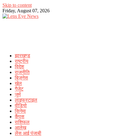
Skip to content
Friday, August 07, 2026
झारखण्ड
राष्ट्रीय
विदेश
राजनीति
बिज़नेस
खेल
गैजेट
जुर्म
लाइफस्टाइल
वीडियो
सिनेमा
कैंपस
राशिफल
आलेख़
लेंस आई पंजाबी