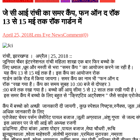
जे सी आई रांची का समर कैंप, फन ऑन द रॉक
13 से 15 मई तक रॉक गार्डन में
April 25, 2018
Lens Eye News
Comment(0)
रांची, झारखण्ड । अप्रैल | 25, 2018 ::
जूनियर चैंबर इंटरनेशनल रांची महिला शाखा एक बार फिर बच्चो के
लिए धमाल ,धूम और मस्ती से भरा “समर कैंप ” का आयोजन करने जा रही है।
यह कैंप 13 से 15 मई तक है। इस कैंप का आयोजन रोक
गार्डन कांके रोड में किया जायगा। समर कैंप का नाम भी “फन ऑन द
रॉक “रखा गया है। कैंप का समय सुबह 10 :00 बजे से दोपहर 3
:00 बजे तक रखा गया है। बच्चो की आयु सीमा 5 से 12 साल तक रखी गयी है।
इस समर कैंप में बच्चो के लिए बहुत से “क्रिएटिव अट्रैक्शन ” जैसे साइंस प्रोजेक्
कैंप में बच्चो को अच्छी जानकारी दी जायगी , कुछ स्पेशल गिफ्ट्स,स्नैक्स, जूस 
अधिक जानकारी के लिए
प्रोजेक्ट चेयर पर्सन जेसीरेट पायल बजाज ,जूली अग्रवाल ,अंशु गुप्ता से जल्द सं
इस अवसर पर जे सी आई की अध्यक्ष रजनी
ढांढनिया ,दीपा बांका ,आशा पोद्दार ,पायल बजाज ,मेघा चौधरी ,रूचि
झुनझुनवाला ,श्वेता माहेश्वरी ,संतोषी मुरारका ,प्रमिला मुरारका ,नम्रता
जैन ,शीतल शर्मा ,श्वेता अग्रवाल ,मनीषा साबू ,मधु मोदी ,राधिका मोदी,नीलम जै