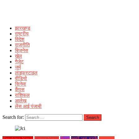
झारखण्ड
राष्ट्रीय
विदेश
राजनीति
बिज़नेस
खेल
गैजेट
जुर्म
लाइफस्टाइल
वीडियो
सिनेमा
कैंपस
राशिफल
आलेख़
लेंस आई पंजाबी
Search for:
Breaking News
Latest News
कैंपस
ख़बरें जरा हटके
झारखण्ड