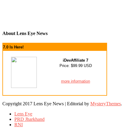
About Lens Eye News
7.0 Is Here!
iDevAffiliate 7
Price: $99.99 USD
more information
Copyright 2017 Lens Eye News
|
Editorial by
MysteryThemes
.
Lens Eye
PRD Jharkhand
RNI