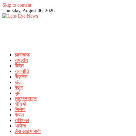
Skip to content
Thursday, August 06, 2026
झारखण्ड
राष्ट्रीय
विदेश
राजनीति
बिज़नेस
खेल
गैजेट
जुर्म
लाइफस्टाइल
वीडियो
सिनेमा
कैंपस
राशिफल
आलेख़
लेंस आई पंजाबी