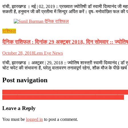
रांची, झारखण्ड । मई | 02, 2019 :: प्रख्यात ज्योतिषी डॉ स्वामी दिव्यानंद जी
सकती है, हनुमान जी की प्रतीमा में सिन्दुर अर्पित करें। वृष- मनोवांछित फल की प
राशिफल
दैनिक राशिफल : दिनांक 29 अक्टूबर 2018, दिन सोमवार :: ज्योतिष शास
October 28, 2018
Lens Eye News
रांची, झारखण्ड । अक्टूबर | 29, 2018 :: ज्योतिष शास्त्री स्वामी दिव्यानंद 
चोट चपेट की संभावना है, घरेलु वातावरण तनावपूर्ण रहेगा, शौक मौज के पीछे खर्च 
Post navigation
दैनिक राशिफल : दिनांक 24 अप्रैल 2018, दिन मंगलवार :: ज्योतिष शास्त्री स्वामी
जे सी आई रांची का समर कैंप, फन ऑन द रॉक 13 से 15 मई तक रॉक गार्डन में
Leave a Reply
You must be
logged in
to post a comment.