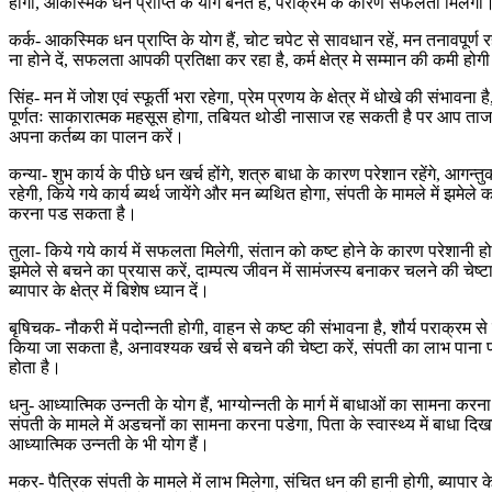
होगा, आकस्मिक धन प्राप्ति के योग बनते है, पराक्रम के कारण सफलता मिलेगी
कर्क- आकस्मिक धन प्राप्ति के योग हैं, चोट चपेट से सावधान रहें, मन तनावपूर्ण रहेग
ना होने दें, सफलता आपकी प्रतिक्षा कर रहा है, कर्म क्षेत्र मे सम्मान की कमी होग
सिंह- मन में जोश एवं स्फूर्ती भरा रहेगा, प्रेम प्रणय के क्षेत्र में धोखे की संभावना 
पूर्णतः साकारात्मक महसूस होगा, तबियत थोडी नासाज रह सकती है पर आप ताज
अपना कर्तब्य का पालन करें।
कन्या- शुभ कार्य के पीछे धन खर्च होंगे, शत्रु बाधा के कारण परेशान रहेंगे, आगन्त
रहेगी, किये गये कार्य ब्यर्थ जायेंगे और मन ब्यथित होगा, संपती के मामले में झमेले
करना पड सकता है।
तुला- किये गये कार्य में सफलता मिलेगी, संतान को कष्ट होने के कारण परेशानी 
झमेले से बचने का प्रयास करें, दाम्पत्य जीवन में सामंजस्य बनाकर चलने की चेष्टा 
ब्यापार के क्षेत्र में बिशेष ध्यान दें।
बृषिचक- नौकरी में पदोन्नती होगी, वाहन से कष्ट की संभावना है, शौर्य पराक्रम से
किया जा सकता है, अनावश्यक खर्च से बचने की चेष्टा करें, संपती का लाभ पाना 
होता है।
धनु- आध्यात्मिक उन्नती के योग हैं, भाग्योन्नती के मार्ग में बाधाओं का सामना करना
संपती के मामले में अडचनों का सामना करना पडेगा, पिता के स्वास्थ्य में बाधा दिख
आध्यात्मिक उन्नती के भी योग हैं।
मकर- पैत्रिक संपती के मामले में लाभ मिलेगा, संचित धन की हानी होगी, ब्यापार के क्ष