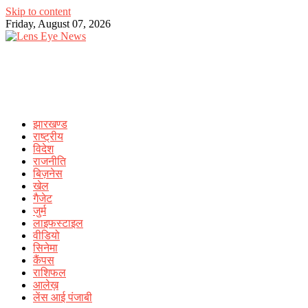
Skip to content
Friday, August 07, 2026
झारखण्ड
राष्ट्रीय
विदेश
राजनीति
बिज़नेस
खेल
गैजेट
जुर्म
लाइफस्टाइल
वीडियो
सिनेमा
कैंपस
राशिफल
आलेख़
लेंस आई पंजाबी