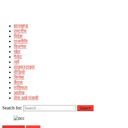
झारखण्ड
राष्ट्रीय
विदेश
राजनीति
बिज़नेस
खेल
गैजेट
जुर्म
लाइफस्टाइल
वीडियो
सिनेमा
कैंपस
राशिफल
आलेख़
लेंस आई पंजाबी
Search for:
Latest News
झारखण्ड