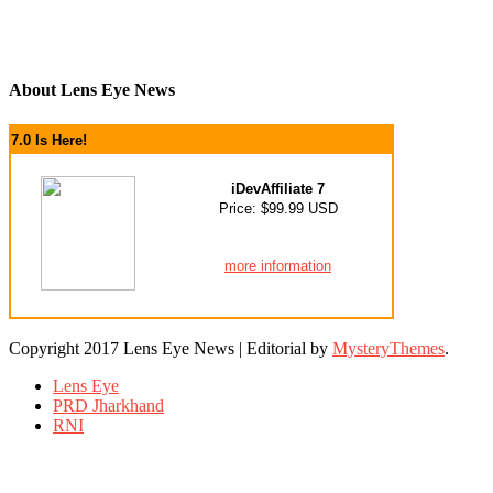
About Lens Eye News
7.0 Is Here!
iDevAffiliate 7
Price: $99.99 USD
more information
Copyright 2017 Lens Eye News
|
Editorial by
MysteryThemes
.
Lens Eye
PRD Jharkhand
RNI