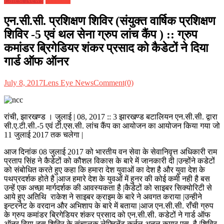
एन.सी.सी. प्रशिक्षण शिविर (संयुक्त वार्षिक प्रशिक्षण
शिविर -5 एवं थल सेना ग्रुप लांच कैंप ) :: ग्रुप
कमांडर ब्रिगेडियर शंकर प्रसाद को कैडेटों ने दिया
गार्ड ऑफ ऑनर
July 8, 2017
Lens Eye News
Comment(0)
रांची, झारखण्ड । जुलाई | 08, 2017 :: 3 झारखण्ड बटालियन एन.सी.सी. द्वारा
सी.ए.टी.सी.-5 एवं टी.एस.सी. लांच कैंप का आयोजन का आयोजन किया गया जो
11 जुलाई 2017 तक चलेगा |
आज दिनांक 08 जुलाई 2017 को भारतीय वन सेवा के सेवानिवृत्त अधिकारी राम
प्रताप सिंह ने कैडेटों को कौशल विकास के बारे में जानकारी दी |उन्होंने कडेटों
को संबोधित करते हुए कहा कि हमारा देश युवाओं का देश है और युवा देश के
पथप्रदर्शक होते है |आज हमारे देश के युवओं में हुनर की कोई कमी नही है बस
उन्हें एक अच्छा मार्गदर्शक की आवस्यकता है |कैडेटों को साइबर सिक्योरिटी से
आये हुए अतिथि राकेश ने साइबर क्राइम के बारे ने अवगत कराया |उन्हीने
इन्टरनेट के वरदान और अभिशाप के बारे में बताया |आज एन.सी.सी. राँची ग्रुप
के ग्रुप कमांडर ब्रिगेडियर शंकर प्रसाद को एन.सी.सी. कडेटों ने गार्ड ऑफ
ऑनर दिया |इस शिविर के संचालक लेफ्टिनेंट कर्नल अनुल कुमार एस. है |शिविर