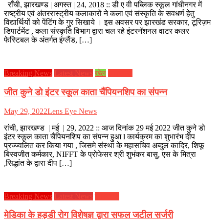
राँची, झारखण्ड | अगस्त | 24, 2018 :: डी ए वी पब्लिक स्कूल गांधीनगर में
राष्ट्रीय एवं अंतररास्ट्रीय कलाकारों ने कला एवं संस्कृति के सवधर्ण हेतु
विद्यार्थियों को पेंटिंग के गुर सिखाये । इस अवसर पर झारखंड सरकार, टूरिज़म
डिपार्टमेंट , कला संस्कृति विभाग द्वारा चल रहे इंटरनॅशनल वाटर कलर
फेस्टिबल के अंतर्गत इंग्लैंड, […]
Breaking News
Latest News
खेल
झारखण्ड
जीत कुने डो इंटर स्कूल काता चैंपियनशिप का संपन्न
May 29, 2022
Lens Eye News
रांची, झारखण्ड | मई | 29, 2022 :: आज दिनांक 29 मई 2022 जीत कुने डो
इंटर स्कूल काता चैंपियनशिप का संपन्न हुआ l कार्यक्रम का शुभारंभ दीप
प्रज्ज्वलित कर किया गया , जिसमे संस्था के महासचिव अब्दुल कादिर, शिफू
बिस्वजीत कर्मकार, NIFFT के प्रोफेसर श्री शुभंकर बासु, एस के मित्रा
,सिद्धांत के द्वारा दीप […]
Breaking News
Latest News
झारखण्ड
मेडिका के हड्डी रोग विशेषज्ञ द्वारा सफल जटील सर्जरी