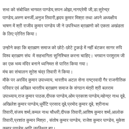
सभा को संबोधित भागवत पाण्डेय,सपन ओझा,नागप्रेमी जी,डा.सुरेन्द्र
पाण्डेय,अरुण बनर्जी,अनुज तिवारी,हृदय कुमार मिश्रा तथा अपने अध्यक्षीय
भाषण में श्री राजीव कुमार पाण्डेय जी ने उपस्थित ब्राह्मणो को एकता अखंडता
के लिए प्रेरित किया।
उन्होने कहा कि ब्राह्मण समाज को छोटे-छोटे टुकड़े में नहीं बंटकर सागर रुपि
विश्व ब्राह्मण संघ में सहभागिता सुनिश्चित करना चाहिए। भगवान परशुराम जी
का एक भव्य मंदिर बनाने ध्वनिमत से पारित किया गया।
मंच का संचालन सुरेश चंद्र तिवारी ने किया।
मौके पर अरविंद कुमार उपाध्याय, भारतीय अटल सेना राष्ट्रवादी गैर राजनीतिक
परिवार एवं अखिल भारतीय ब्राह्मण समाज के संगठन मंत्री श्री बलराम
उपाध्याय,राज कुमार पाठक,दीपक पाण्डेय,ओम प्रकाश पाण्डेय,महेन्द्र नाथ दूबे,
अखिलेश कुमार पाण्डेय,धुर्येटि प्रसाद दूबे,प्रमोद कुमार दूबे, श्रीनाथ
तिवारी,संजय शर्मा,कमल नाथ चौधरी,दीपक तिवारी,आशिष कुमार शर्मा,आलोक
तिवारी,प्रशांत कुमार मिश्रा , संतोष कुमार पाण्डेय, राजेश कुमार पाण्डेय, मुकेश
कुमार पाण्डेय आदि उपस्थित हुए।