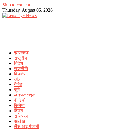
Skip to content
Thursday, August 06, 2026
झारखण्ड
राष्ट्रीय
विदेश
राजनीति
बिज़नेस
खेल
गैजेट
जुर्म
लाइफस्टाइल
वीडियो
सिनेमा
कैंपस
राशिफल
आलेख़
लेंस आई पंजाबी