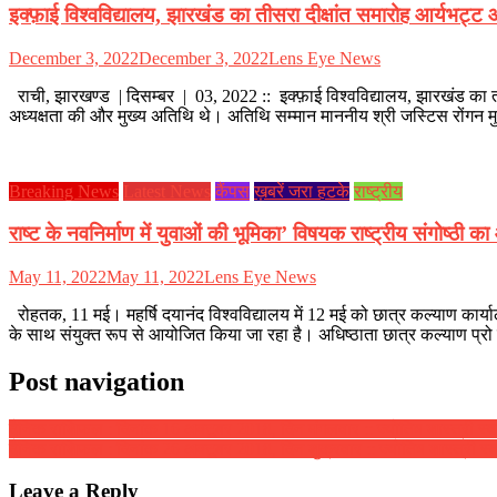
इक्फ़ाई विश्वविद्यालय, झारखंड का तीसरा दीक्षांत समारोह आर्यभट्ट 
December 3, 2022
December 3, 2022
Lens Eye News
राची, झारखण्ड | दिसम्बर | 03, 2022 :: इक्फ़ाई विश्वविद्यालय, झारखंड का ती
अध्यक्षता की और मुख्य अतिथि थे। अतिथि सम्मान माननीय श्री जस्टिस रोंगन 
Breaking News
Latest News
कैंपस
ख़बरें जरा हटके
राष्ट्रीय
राष्ट के नवनिर्माण में युवाओं की भूमिका’ विषयक राष्ट्रीय संगोष्ठ
May 11, 2022
May 11, 2022
Lens Eye News
रोहतक, 11 मई। महर्षि दयानंद विश्वविद्यालय में 12 मई को छात्र कल्याण कार्या
के साथ संयुक्त रूप से आयोजित किया जा रहा है। अधिष्ठाता छात्र कल्याण प्र
Post navigation
दैनिक राशिफल : दिनांक 16 अक्टूबर 2018, दिन मंगलवार :: ज्योतिष शास्त्री स्वाम
दैनिक राशिफल : दिनांक 26 अक्टूबर 2018, दिन शुक्रवार :: ज्योतिष शास्त्री स्वाम
Leave a Reply