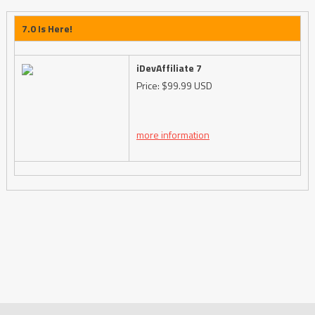
7.0 Is Here!
iDevAffiliate 7
Price: $99.99 USD
more information