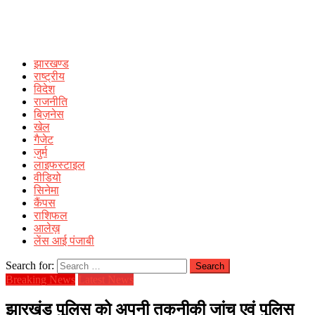
झारखण्ड
राष्ट्रीय
विदेश
राजनीति
बिज़नेस
खेल
गैजेट
जुर्म
लाइफस्टाइल
वीडियो
सिनेमा
कैंपस
राशिफल
आलेख़
लेंस आई पंजाबी
Search for:
Breaking News
Latest News
झारखंड पुलिस को अपनी तकनीकी जांच एवं पुलिस