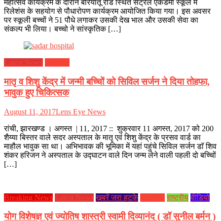
महोत्सव कार्यक्रम के दौरान बरियातू रोड स्थित सेंट्रल एकेडमी स्कूल में
रिलेशंस के सहयोग से पौधारोपण कार्यक्रम आयोजित किया गया। इस अवसर
पर स्कूली बच्चों ने 51 पौधे लगाकर उसकी देख भाल और उसकी सेवा का
संकल्प भी लिया। बच्चो ने सांस्कृतिक […]
Latest News
झारखण्ड
मातृ व शिशु केंद्र में जन्मी बच्चिों को सिविल सर्जन ने दिया तोहफा,
भावुक हुए चिकित्सक
August 11, 2017
Lens Eye News
रांची, झारखण्ड । अगस्त | 11, 2017 :: शुक्रवार 11 अगस्त, 2017 को 200
शैय्या बिस्तर वाले सदर अस्पताल के मातृ एवं शिशु केंद्र के प्रसव वार्ड का
माहौल भावुक सा था। अभिभावक की भूमिका में यहां पहुंचे सिविल सर्जन डाॅ शिव
शंकर हरिजन ने अस्पताल के उद्घाटन वाले दिन जन्म लेने वाली पहली दो बच्चिों
[…]
Breaking News
Latest News
ख़बरें जरा हटके
झारखण्ड
राष्ट्रीय
वीडियो
योग विशेषज्ञ एवं ज्योतिष शास्त्री स्वामी दिव्यानंद ( डॉ सुनील बर्मन )