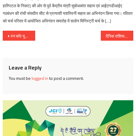
हास्पिटल के निकट) की ओर से पूर्व केंद्रीय मंत्री सुबोधकांत सहाय एवं आईएनडीआईए
गठबंधन की रांची संसदीय सीट से प्रत्याशी यशस्विनी सहाय का अभिनंदन किया गया। रविवार
को चर्च परिसर में आयोजित अभिनंदन समारोह में सलोन मिनिस्ट्री चर्च के […]
Post
रन फॉर यूनिटी में ज्यादा से ज्यादा लोग शामिल हों : रघुवर दास ( मुख्यमंत्री, झारखण्ड )
दैनिक राशिफल : दिनांक 25 अक्टूबर 2017, दिन बुधवार :: ज्योतिष शास्त्री स्वामी दिव्यानंद ( डॉ सुनील बर्मन )
navigation
Leave a Reply
You must be
logged in
to post a comment.