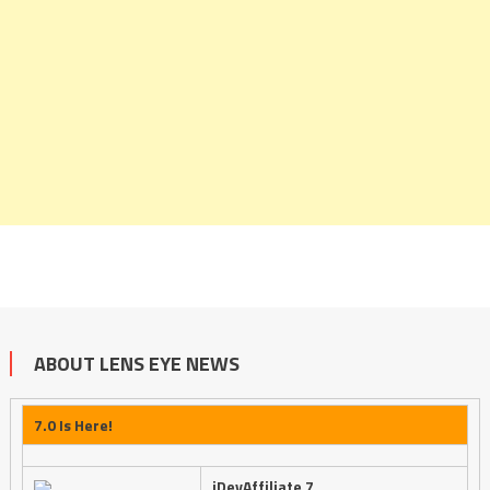
ABOUT LENS EYE NEWS
7.0 Is Here!
iDevAffiliate 7