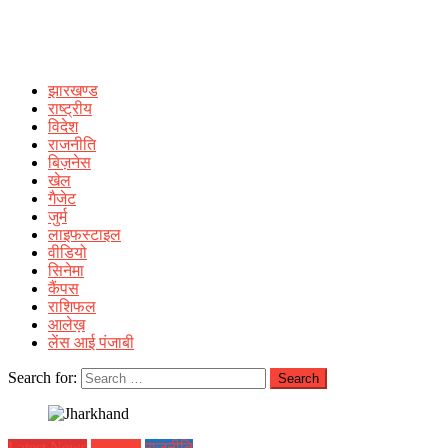
झारखण्ड
राष्ट्रीय
विदेश
राजनीति
बिज़नेस
खेल
गैजेट
जुर्म
लाइफस्टाइल
वीडियो
सिनेमा
कैंपस
राशिफल
आलेख़
लेंस आई पंजाबी
Search for:
Latest News
झारखण्ड
राजनीति