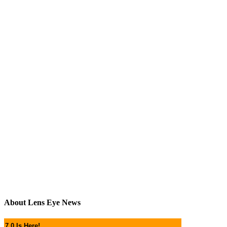
About Lens Eye News
7.0 Is Here!