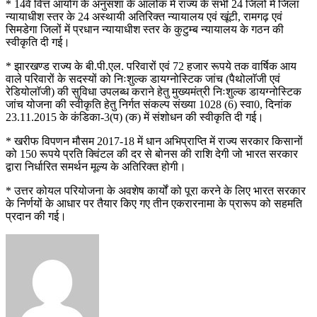
* 14वें वित्त आयोग के अनुसंशा के आलोक में राज्य के सभी 24 जिलों में जिला
न्यायाधीश स्तर के 24 अस्थायी अतिरिक्त न्यायालय एवं खूंटी, रामगढ़ एवं
सिमडेगा जिलों में प्रधान न्यायाधीश स्तर के कुटुम्ब न्यायालय के गठन की
स्वीकृति दी गई।
* झारखण्ड राज्य के बी.पी.एल. परिवारों एवं 72 हजार रूपये तक वार्षिक आय
वाले परिवारों के सदस्यों को निःशुल्क डायग्नोस्टिक जांच (पैथोलाॅजी एवं
रेडियोलाॅजी) की सुविधा उपलब्ध कराने हेतु मुख्यमंत्री निःशुल्क डायग्नोस्टिक
जांच योजना की स्वीकृति हेतु निर्गत संकल्प संख्या 1028 (6) स्वा0, दिनांक
23.11.2015 के कंडिका-3(प) (क) में संशोधन की स्वीकृति दी गई।
* खरीफ विपणन मौसम 2017-18 में धान अभिप्राप्ति में राज्य सरकार किसानों
को 150 रूपये प्रति क्विंटल की दर से बोनस की राशि देगी जो भारत सरकार
द्वारा निर्धारित समर्थन मूल्य के अतिरिक्त होगी।
* उत्तर कोयल परियोजना के अवशेष कार्यों को पूरा करने के लिए भारत सरकार
के निर्णयों के आधार पर तैयार किए गए तीन एकरारनामा के प्रारूप को सहमति
प्रदान की गई।