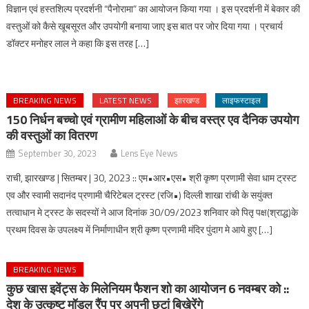
विज्ञान एवं हस्तशिल्प प्रदर्शनी “पैनोरामा” का आयोजन किया गया । इस प्रदर्शनी में बेकार की
वस्तुओं को कैसे खूबसूरत और उपयोगी बनाया जाए इस बात पर जोर दिया गया । प्रचार्य
डॉक्टर मनोहर लाल ने कहा कि इस तरह […]
BREAKING NEWS
LATEST NEWS
झारखण्ड
लाइफस्टाइल
150 निर्धन बच्चो एवं ग्रामीण महिलाओं के बीच वस्त्र एव दैनिक उपयोग
की वस्तुओं का वितरण
September 30, 2023
Lens Eye News
राची, झारखण्ड | सितम्बर | 30, 2023 :: एम•आर•एस• श्री कृष्ण प्रणामी सेवा धाम ट्रस्ट
एव और स्वामी सदानंद प्रणामी चैरिटेबल ट्रस्ट (रजि•) दिल्ली शाखा रांची के सयुंक्त
तत्वाधान मे ट्रस्ट के सदस्यों ने आज दिनांक 30/09/2023 शनिवार को पितृ पक्ष(श्राद्ध)के
प्रथम दिवस के उपलक्ष्य में निर्माणाधीन श्री कृष्ण प्रणामी मंदिर पुंदाग मे आये हुए […]
BREAKING NEWS
कुछ खास इवेंट्स के मिलेनियम फैशन शो का आयोजन 6 नवम्बर को ::
देश के उत्कृष्ट मॉडल रैंप पर अपनी छटां बिखेरेंगे