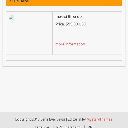
7.0 Is Here!
iDevAffiliate 7
Price: $99.99 USD
more information
Copyright 2017 Lens Eye News
|
Editorial by
MysteryThemes
.
Lens Eye
PRD Jharkhand
RNI