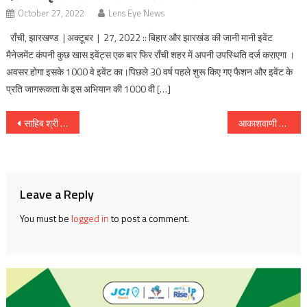
October 27, 2022
Lens Eye News
राँची, झारखण्ड | अक्टूबर | 27, 2022 :: बिहार और झारखंड की जानी मानी इवेंट
मैनेजमेंट कंपनी कुछ खास इवेंट्स एक बार फिर राँची शहर में अपनी उपस्थिति दर्ज कराएगा ।
अवसर होगा इसके 1000 वे इवेंट का।पिछले 30 वर्ष पहले शुरू किए गए फैशन और इवेंट के
प्रति जागरूकता के इस अभियान की 1000 वी […]
Post
साहिब श्री गुरु गोविंद सिंह जी के प्रकाश उत्सव के उपलक्ष्य में सिंह होमियो हॉल की तरफ से निशुल्क होम्योपैथी चिकित्सा शिविर
आकाशवाणी के ‘हसीन लम्हें’ कार्यक्रम में रो पड़ीं राजधानी रांची की मेयर आशा लकडा़
navigation
Leave a Reply
You must be
logged in
to post a comment.