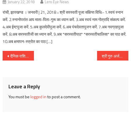
January 22, 2018
Lens Eye News
रांची, झारखण्ड । जनवरी | 21, 2018 :: श्री सरस्वती पूजा संक्षिप्त विधि:- 1.स्वयं स्नान
करें. 2.स्नानोपरांत आप माता-पिता-गुरू का ध्यान करें. 3.अब स्वयं नाम गोत्रादि संकल्प करें.
4.अब ईष्टपूजा करें. 5.अब कुलदेवीपूजा करें. 6.अब पंचदेवतापूजन करें. 7.अब नवग्रहपूजा
करें. 8.अब सरस्वतीजी का ध्यान करें. 9.अब *सरस्वतीपाठ* *सरस्वतीचालिसा* का पाठ करें.
10.अब क्षमापन-स्त्रोत का पाठ […]
Post
दैनिक राशिफल : दिनांक 16 जून 2018, दिन शनिवार :: ज्योतिष शास्त्री स्वामी दिव्यानंद ( डॉ सुनील बर्मन )
श्री गुरु अर्जन देव जी महाराज जी के शहादत पर्व के अवसर पर रात्रि दीवान
navigation
Leave a Reply
You must be
logged in
to post a comment.