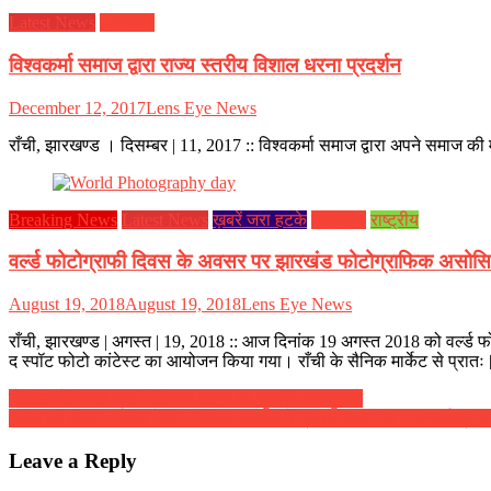
Latest News
झारखण्ड
विश्वकर्मा समाज द्वारा राज्य स्तरीय विशाल धरना प्रदर्शन
December 12, 2017
Lens Eye News
राँची, झारखण्ड । दिसम्बर | 11, 2017 :: विश्वकर्मा समाज द्वारा अपने समाज क
Breaking News
Latest News
ख़बरें जरा हटके
झारखण्ड
राष्ट्रीय
वर्ल्ड फोटोग्राफी दिवस के अवसर पर झारखंड फोटोग्राफिक असोसि
August 19, 2018
August 19, 2018
Lens Eye News
राँची, झारखण्ड | अगस्त | 19, 2018 :: आज दिनांक 19 अगस्त 2018 को वर्ल्ड
द स्पॉट फोटो कांटेस्ट का आयोजन किया गया। राँची के सैनिक मार्केट से प्रातः
Post
मोबाइल मेडिकल चल चिकित्सा वाहन का शुभारंभ नामकुम में
अक्षय की फिल्म, ‘ईविल पेंटिंग’ एशिया महाद्वीप में प्रथम स्थान पर :: अन्तर्राष्ट्र
navigation
Leave a Reply