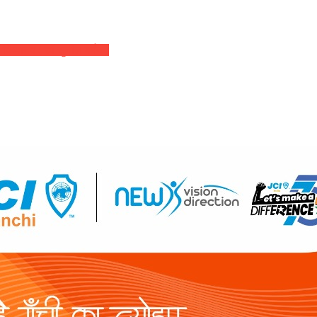
िव्यानंद ( डॉ सुनील बर्मन )