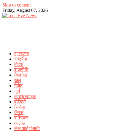
Skip to content
Friday, August 07, 2026
झारखण्ड
राष्ट्रीय
विदेश
राजनीति
बिज़नेस
खेल
गैजेट
जुर्म
लाइफस्टाइल
वीडियो
सिनेमा
कैंपस
राशिफल
आलेख़
लेंस आई पंजाबी