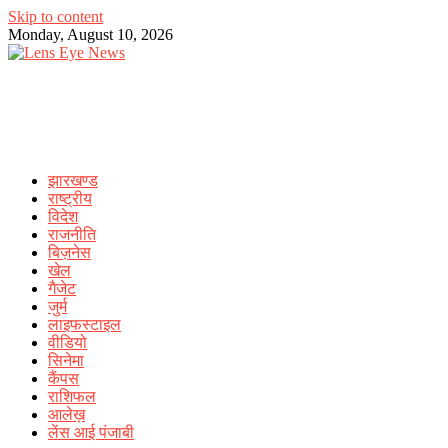
Skip to content
Monday, August 10, 2026
झारखण्ड
राष्ट्रीय
विदेश
राजनीति
बिज़नेस
खेल
गैजेट
जुर्म
लाइफस्टाइल
वीडियो
सिनेमा
कैंपस
राशिफल
आलेख़
लेंस आई पंजाबी