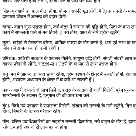
कारण सफलता हाथ लगेगी, शौक मौज के पीछे धन ब्यय होंगे।
सिंह- पुरुषार्थ का फल मीठा होगा, योजना सफलिभूत होंगी, पैत्रिक संपती के मामले 
दामपत्य जीवन में आनन्द की बहार होगी।
कन्या- वाहन सुख प्राप्त होगा, कर्म क्षेत्र में सम्मान की बृद्धि होगी, पिता के द्वारा 
कार्य में सफलता पाने से मन र्हिषर्र््ात होगा, आय के नये श्रोत खुलेंगे,
तुला- भाईयों से मेलजोल बढेगा, धार्मिक यात्रा के योग बनते हैं, आय एवं लाभ के मार्ग 
जीवन में सामंजस्य की कमी रहेगी।
बृषिचक- अतिथी सत्कार के अवसर मिलेंगे, आयुष्य बृद्धि होगी, संपती संबधी लाभ स
कारण परेशानी रहेगी, सट्ट¢-ल।ॅटरी के माध्यम से लाभ प्राप्त होगा।
धनु- मन में आनन्द का भाव छाया रहेगा, प्रेम प्रणय के क्षेत्र में उन्नती होगी, रोजगार 
होगी, अध्ययन अध्यापन के क्षेत्र में बाधायें आ सकती हैं।
मकर- बाहरी स्थानों से लाभ मिलेगा, शत्रु के आतंक से शांती मिलेगी, प्रेम प्रणय 
भाग्योन्नती के अवसर हैं, हनुमान जी की आराधना करें।
कुंभ- किये गये प्रयास में सफलता मिलेगी, संतान की उन्नती के मार्ग खुलेंगे, दिन प्
होगा, बिमारी के कारण परेशान रहेंगे।
मीन- वरिष्ठ पदाधिकारियों का सहयोग उन्नती दिलायेगा, नये वाहन के योग हैं, दा
रहेगा, बाहरी स्थानों से लाभ प्राप्त होगा।