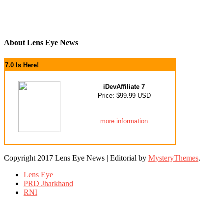
About Lens Eye News
7.0 Is Here!
iDevAffiliate 7
Price: $99.99 USD
more information
Copyright 2017 Lens Eye News
|
Editorial by
MysteryThemes
.
Lens Eye
PRD Jharkhand
RNI