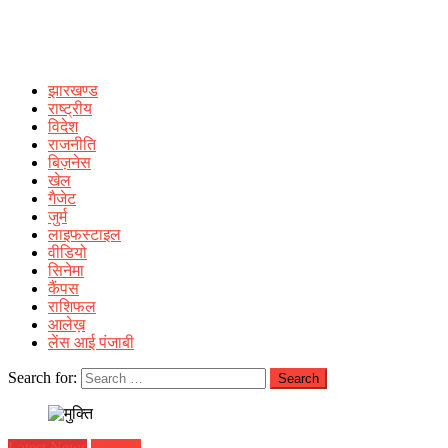
झारखण्ड
राष्ट्रीय
विदेश
राजनीति
बिज़नेस
खेल
गैजेट
जुर्म
लाइफस्टाइल
वीडियो
सिनेमा
कैंपस
राशिफल
आलेख़
लेंस आई पंजाबी
Search for:
Latest News
झारखण्ड