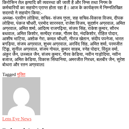
किरोसिन तेल इत्यादि की व्यवस्था की जाती है और रिम्स तथा निगम के
कर्मचारियों का सहयोग प्राप्त होता रहा है। आज के कार्यक्रम में निम्नलिखित
सदस्यो ने सहयोग किया:-
अध्यक्ष- प्रवीण लोहिया, सचिव- संजय गुप्ता, सह सचिव-विकास विजय, दीपक
लोहिया, पंकज चौधरी, प्रमोद सारस्वत, राजेश विजय, सुदर्शन अग्रवाल, अमित
अग्रवाल, अमित शर्मा, आदित्य राजगढ़िया, संजय सिंह, राकेश कुमार, सौरभ
बथवाल, अमित किशोर, सत्येंद्र रजक, गौतम देव, नंदकिशोर, रोहित पोदार,
आशीष भाटिया, अशोक गेरा, कमल चौधरी, नीरज खेतान, संदीप पपनेजा, भारत
बगड़िया, संजय अग्रवाल, शुभम अग्रवाल, अरविंद सिंह, अमित शर्मा, परमजीत
टिंकू, सुनील अग्रवाल, संजय गोयल, कुमार साहब, स्नेह पोद्दार, विंदुल वर्मा,
अंकुर जैन, उज्ज्वल जैन, संजय कुमार, गौरव केडिया, नवीन गाड़ोदिया, नवीन
बजाज, अमित केडिया, विकास सिंघानिया, अमरजीत गिरधर, बलबीर जैन, सुरेश
बोथरा और रतन अग्रवालI
Tagged
मुक्ति
Lens Eye News