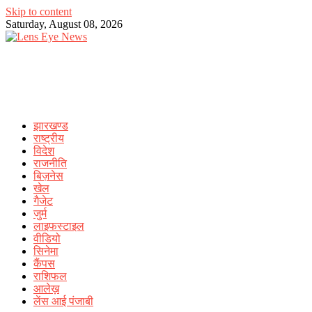
Skip to content
Saturday, August 08, 2026
झारखण्ड
राष्ट्रीय
विदेश
राजनीति
बिज़नेस
खेल
गैजेट
जुर्म
लाइफस्टाइल
वीडियो
सिनेमा
कैंपस
राशिफल
आलेख़
लेंस आई पंजाबी