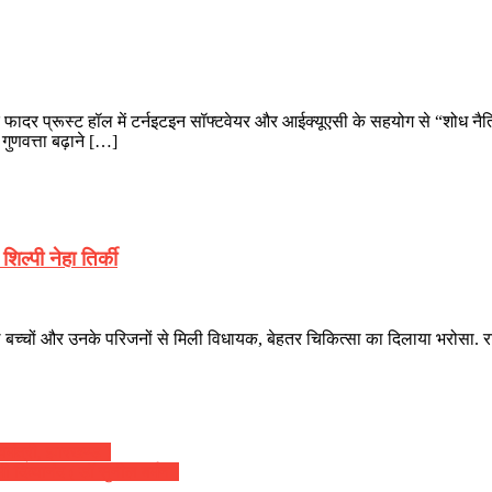
ज के फादर प्रूस्ट हॉल में टर्नइटइन सॉफ्टवेयर और आईक्यूएसी के सहयोग से “शो
 गुणवत्ता बढ़ाने […]
िल्पी नेहा तिर्की
यल बच्चों और उनके परिजनों से मिली विधायक, बेहतर चिकित्सा का दिलाया भरोसा. रां
मंत्री, झारखण्ड )
 दिव्यानंद ( डॉ सुनील बर्मन )