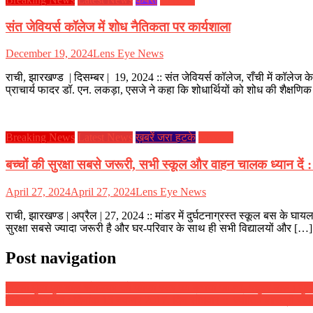
संत जेवियर्स कॉलेज में शोध नैतिकता पर कार्यशाला
December 19, 2024
Lens Eye News
राची, झारखण्ड | दिसम्बर | 19, 2024 :: संत जेवियर्स कॉलेज, राँची में कॉले
प्राचार्य फादर डॉ. एन. लकड़ा, एसजे ने कहा कि शोधार्थियों को शोध की शैक्षणिक
Breaking News
Latest News
ख़बरें जरा हटके
झारखण्ड
बच्चों की सुरक्षा सबसे जरूरी, सभी स्कूल और वाहन चालक ध्यान दें : श
April 27, 2024
April 27, 2024
Lens Eye News
राची, झारखण्ड | अप्रैल | 27, 2024 :: मांडर में दुर्घटनाग्रस्त स्कूल बस के घा
सुरक्षा सबसे ज्यादा जरूरी है और घर-परिवार के साथ ही सभी विद्यालयों और […]
Post navigation
बिरसा मुंडा फुटबॉल स्टेडियम को फीफा स्तर का बनाया जाएगा- रघुवर दास ( मुख्य
दैनिक राशिफल : दिनांक 13 नवम्बर 2017, दिन सोमवार :: ज्योतिष शास्त्री स्वामी