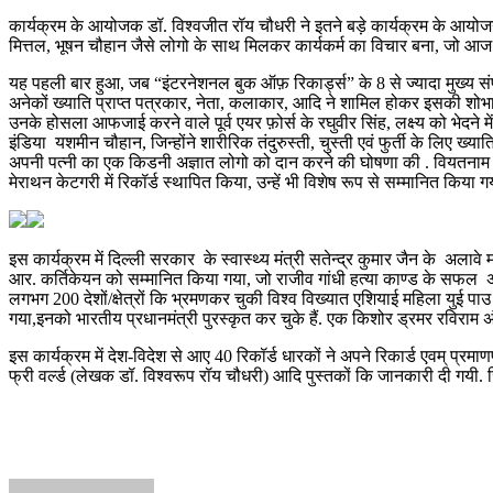
कार्यक्रम के आयोजक डॉ. विश्वजीत रॉय चौधरी ने इतने बड़े कार्यक्रम के आयो
मित्तल, भूषन चौहान जैसे लोगो के साथ मिलकर कार्यकर्म का विचार बना, जो आ
यह पहली बार हुआ, जब “इंटरनेशनल बुक ऑफ़ रिकार्ड्स” के 8 से ज्यादा मुख्य संपाद
अनेकों ख्याति प्राप्त पत्रकार, नेता, कलाकार, आदि ने शामिल होकर इसकी शोभा ब
उनके होसला आफजाई करने वाले पूर्व एयर फ़ोर्स के रघुवीर सिंह, लक्ष्य को भेदने म
इंडिया यशमीन चौहान, जिन्होंने शारीरिक तंदुरुस्ती, चुस्ती एवं फुर्ती के लिए ख्यात
अपनी पत्नी का एक किडनी अज्ञात लोगो को दान करने की घोषणा की . वियतनाम के पू
मेराथन केटगरी में रिकॉर्ड स्थापित किया, उन्हें भी विशेष रूप से सम्मानित किया ग
इस कार्यक्रम में दिल्ली सरकार के स्वास्थ्य मंत्री सतेन्द्र कुमार जैन के अला
आर. कर्तिकेयन को सम्मानित किया गया, जो राजीव गांधी हत्या काण्ड के सफल अनुसं
लगभग 200 देशों/क्षेत्रों कि भ्रमणकर चुकी विश्व विख्यात एशियाई महिला युई पा
गया,इनको भारतीय प्रधानमंत्री पुरस्कृत कर चुके हैं. एक किशोर ड्रमर रविराम 
इस कार्यक्रम में देश-विदेश से आए 40 रिकॉर्ड धारकों ने अपने रिकार्ड एवम् प्र
फ्री वर्ल्ड (लेखक डॉ. विश्वरूप रॉय चौधरी) आदि पुस्तकों कि जानकारी दी गयी. 