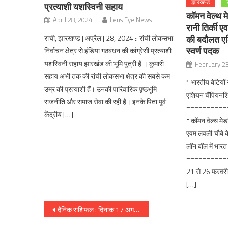
झारखण्ड
प्रत्याशी यशस्विनी सहाय
कॉमन वेल्थ म
April 28, 2024
Lens Eye News
रानी तिर्की 
राची, झारखण्ड | अप्रैल | 28, 2024 :: रांची लोकसभा
की बदौलत एश
स्वर्ण पदक
निर्वाचन क्षेत्र से इंडिया गठबंधन की कांग्रेसी प्रत्याशी
यशस्विनी सहाय झारखंड की भूमि पुत्री हैं । कुमारी
February 2
सहाय अभी तक की रांची लोकसभा क्षेत्र की सबसे कम
* भारतीय बेटियों 
उम्र की प्रत्याशी हैं। उनकी पारिवारिक पृष्ठभूमि
एशियन चैंपियनशि
राजनीति और समाज सेवा की रही है। इनके पिता पूर्व
==========
केंद्रीय […]
* कॉमन वेल्थ मेड
एवम लवली चौबे 
लॉन बॉल में भारत
==========
21 से 26 फरवरी
[…]
Post
दैनिक राशिफल : दिनांक 17 अगस्त 2017, दिन गुरुवार :: ज्योतिष शास्त्री स्वामी दिव्यानंद ( डॉ सुनील बर्मन )