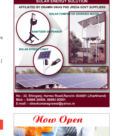
ीय
…]