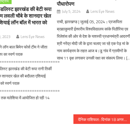
राष्ट्रीय
पौधारोपण
ेडलिस्ट झारखंड की बेटी रूपा
July 5, 2024
Lens Eye News
एवम लवली चौबे के शानदार खेल
ियाई लॉन बॉल में भारत को
राची, झारखण्ड | जुलाई 05, 2024 :: प्रजापिता
ब्रह्माकुमारी ईश्वरीय विश्वविद्यालय कांके पिठौरिया एव
रिलेशंस की ओर से देश के यशस्वी प्रधानमंत्री आदरण
3, 2023
Lens Eye News
श्री नरेंद्र मोदी जी के द्वारा चलाए जा रहे एक पेड़ मां के
ने लॉन बाल बिमेन फोर्स टीम ने जीता
नाम कार्यक्रम के तहत आज ब।डू गांव में ग्रामीणों के
प का स्वर्ण पदक
साथ 11 वृक्ष लगाकर उनकी रक्षा का संकल्प लिया। [
==========================
लिस्ट झारखंड की बेटी रूपा रानी तिर्की
के शानदार खेल की बदौलत एशियाई
 को स्वर्ण पदक
==========================
 तक मलेशिया में आयोजित हो रही 14
दैनिक राशिफल : दिनांक 18 अगस्त 2017, दिन शुक्रवार :: ज्योतिष शास्त्री स्वामी दिव्यानंद ( डॉ सुनील बर्मन )