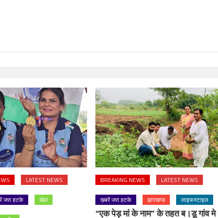
EWS
LATEST NEWS
BREAKING NEWS
LATEST NEWS
रें जरा हटके
खेल
ख़बरें जरा हटके
झारखण्ड
लाइफस्टाइल
“एक पेड़ मां के नाम” के तहत ब।डू गांव मे