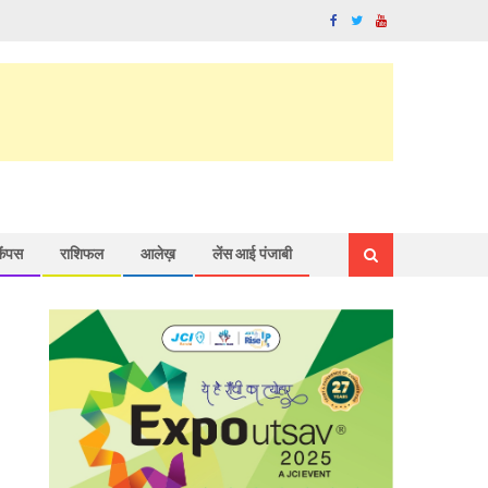
कैंपस
राशिफल
आलेख़
लेंस आई पंजाबी