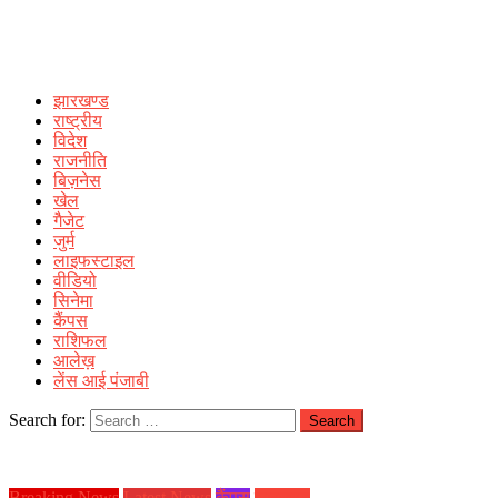
झारखण्ड
राष्ट्रीय
विदेश
राजनीति
बिज़नेस
खेल
गैजेट
जुर्म
लाइफस्टाइल
वीडियो
सिनेमा
कैंपस
राशिफल
आलेख़
लेंस आई पंजाबी
Search for:
Breaking News
Latest News
कैंपस
झारखण्ड