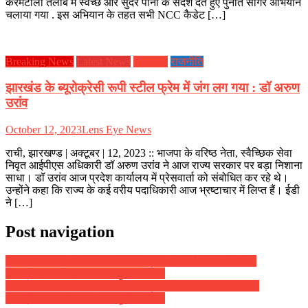
करमटोली तलाब में स्वच्छ और सुंदर पानी के संदेश देते हुऐ पुनीत सागर अभियान
चलाया गया . इस अभियान के तहत सभी NCC कैडेट […]
Breaking News
Latest News
झारखण्ड
राजनीति
झारखंड के ब्यूरोक्रेसी रूपी स्टील फ्रेम में जंग लग गया : डॉ अरुण
उरांव
October 12, 2023
Lens Eye News
राची, झारखण्ड | अक्टूबर | 12, 2023 :: भाजपा के वरिष्ठ नेता, स्वैच्छिक सेवा
निवृत आईपीएस अधिकारी डॉ अरुण उरांव ने आज राज्य सरकार पर बड़ा निशाना
साधा। डॉ उरांव आज प्रदेश कार्यालय में प्रेसवार्ता को संबोधित कर रहे थे।
उन्होंने कहा कि राज्य के कई वरीय पदाधिकारी आज भ्रष्टाचार में लिप्त हैं। ईडी
ने […]
Post navigation
दैनिक राशिफल : दिनांक 14 जनवरी 2019, दिन सोमवार :: ज्योतिष
शास्त्री स्वामी दिव्यानंद ( डॉ सुनील बर्मन )
दैनिक राशिफल : दिनांक 15 जनवरी 2019, दिन मंगलवार :: ज्योतिष
शास्त्री स्वामी दिव्यानंद ( डॉ सुनील बर्मन )