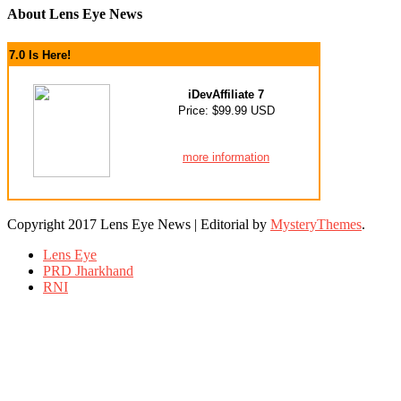
About Lens Eye News
7.0 Is Here!
iDevAffiliate 7
Price: $99.99 USD
more information
Copyright 2017 Lens Eye News
|
Editorial by
MysteryThemes
.
Lens Eye
PRD Jharkhand
RNI