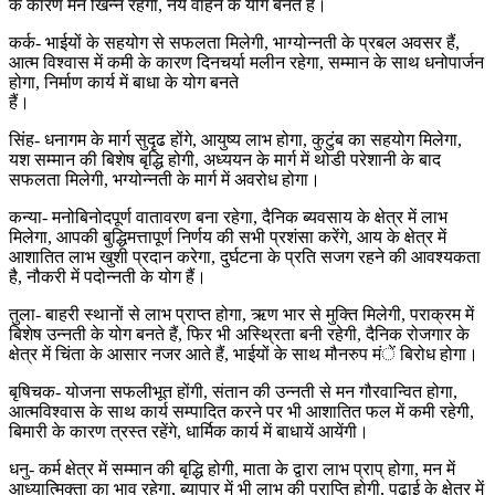
के कारण मन खिन्न रहेगा, नये वाहन के योग बनते हैं।
कर्क- भाईयों के सहयोग से सफलता मिलेगी, भाग्योन्नती के प्रबल अवसर हैं,
आत्म विश्वास में कमी के कारण दिनचर्या मलीन रहेगा, सम्मान के साथ धनोपार्जन
होगा, निर्माण कार्य में बाधा के योग बनते
हैं।
सिंह- धनागम के मार्ग सुदृढ होंगे, आयुष्य लाभ होगा, कुटुंब का सहयोग मिलेगा,
यश सम्मान की बिशेष बृद्धि होगी, अध्ययन के मार्ग में थोडी परेशानी के बाद
सफलता मिलेगी, भग्योन्नती के मार्ग में अवरोध होगा।
कन्या- मनोबिनोदपूर्ण वातावरण बना रहेगा, दैनिक ब्यवसाय के क्षेत्र में लाभ
मिलेगा, आपकी बुद्धिमत्तापूर्ण निर्णय की सभी प्रशंसा करेंगे, आय के क्षेत्र में
आशातित लाभ खुशी प्रदान करेगा, दुर्घटना के प्रति सजग रहने की आवश्यकता
है, नौकरी में पदोन्नती के योग हैं।
तुला- बाहरी स्थानों से लाभ प्राप्त होगा, ऋण भार से मुक्ति मिलेगी, पराक्रम में
बिशेष उन्नती के योग बनते हैं, फिर भी अस्थ्रिता बनी रहेगी, दैनिक रोजगार के
क्षेत्र में चिंता के आसार नजर आते हैं, भाईयों के साथ मौनरुप मंें बिरोध होगा।
बृषिचक- योजना सफलीभूत होंगी, संतान की उन्नती से मन गौरवान्वित होगा,
आत्मविश्वास के साथ कार्य सम्पादित करने पर भी आशातित फल में कमी रहेगी,
बिमारी के कारण त्रस्त रहेंगे, धार्मिक कार्य में बाधायें आयेंगी।
धनु- कर्म क्षेत्र में सम्मान की बृद्धि होगी, माता के द्वारा लाभ प्राप् होगा, मन में
आध्यात्मिक्ता का भाव रहेगा, ब्यापार में भी लाभ की प्राप्ति होगी, पढाई के क्षेत्र में