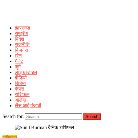
झारखण्ड
राष्ट्रीय
विदेश
राजनीति
बिज़नेस
खेल
गैजेट
जुर्म
लाइफस्टाइल
वीडियो
सिनेमा
कैंपस
राशिफल
आलेख़
लेंस आई पंजाबी
Search for:
राशिफल