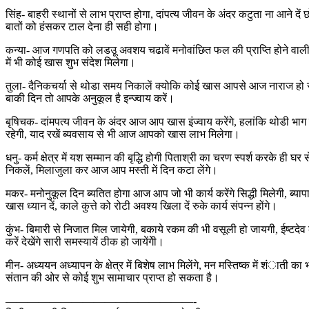
सिंह- बाहरी स्थानों से लाभ प्राप्त होगा, दांपत्य जीवन के अंदर कटुता ना आने दें 
बातों को हंसकर टाल देना ही सही होगा।
कन्या- आज गणपति को लडउू अवशय चढावें मनोवांछित फल की प्राप्ति होने वाली है, 
में भी कोई खास शुभ संदेश मिलेगा।
तुला- दैनिकचर्या से थोडा समय निकालें क्योकि कोई खास आपसे आज नाराज हो 
बाकी दिन तो आपके अनुकूल है इन्ज्वाय करें।
बृषिचक- दांमपत्य जीवन के अंदर आज आप खास इंज्वाय करेंगे, हलांकि थोडी भाग 
रहेगी, याद रखें ब्यवसाय से भी आज आपको खास लाभ मिलेगा।
धनु- कर्म क्षेत्र में यश सम्मान की बृद्धि होगी पिताश्री का चरण स्पर्श करके ही घर स
निकलें, मिलाजुला कर आज आप मस्ती में दिन कटा लेंगे।
मकर- मनोनुकूल दिन ब्यतित होगा आज आप जो भी कार्य करेंगे सिद्धी मिलेगी, ब्यापा
खास ध्यान दें, काले कुत्ते को रोटी अवश्य खिला दें रुके कार्य संपन्न होंगे।
कुंभ- बिमारी से निजात मिल जायेगी, बकाये रकम की भी वसूली हो जायगी, ईष्टदेव
करें देखेंगे सारी समस्यायें ठीक हो जायेंगेी।
मीन- अध्ययन अध्यापन के क्षेत्र में बिशेष लाभ मिलेंगे, मन मस्तिष्क में शंाती का 
संतान की ओर से कोई शुभ सामाचार प्राप्त हो सकता है।
—————————————————-