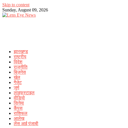
Skip to content
Sunday, August 09, 2026
झारखण्ड
राष्ट्रीय
विदेश
राजनीति
बिज़नेस
खेल
गैजेट
जुर्म
लाइफस्टाइल
वीडियो
सिनेमा
कैंपस
राशिफल
आलेख़
लेंस आई पंजाबी