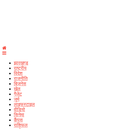
झारखण्ड
राष्ट्रीय
विदेश
राजनीति
बिज़नेस
खेल
गैजेट
जुर्म
लाइफस्टाइल
वीडियो
सिनेमा
कैंपस
राशिफल