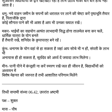
सुअवसर बिद्यार्थीयों के द्वार खटखटा रहा है लाभ उठावें मौका बार बार हाथ नहीं
आता है।
धनु- नये वाहन जमीन के सपनों को धरातल पर लाने की चेष्टा करें पृष्ठभूमि तैयार
है, पिताजीके द्वारा
कोई सौगात पाने की भी आशा है आप भी उनका ख्याल रखें।
मकर- भाईयों का सहयोग अत्यंत लाभदायी सिद्ध होगा तालमेल बना कर चलें,
धार्मिक यात्रा के योग बनते
हैं तैयारी रखें, शनिदेव के कृपापात्र बने रहें।
कुंभ- धनागम के योग वहां से हा सकता है जहां आप सोचे भी न हों, संपती के लाभ
भी
अनायास ही हो सकता है, सूर्यदेव को अर्घ्य दें जयादा लाभ मिलेगा।
मीन- पानी पीने में कंजूसी ना करें स्मरण रखें जल ही जीवन है, बिद्यार्थीयों को
अध्ययन में
बिशेष मेहनत की जरुरत है तभी आशातित परिणाम मिलेंगे
————————————————————–
तिथी सप्तमी संध्या 06.42, उपरांत अष्टमी
पक्ष – शुक्ल
मास – पौष