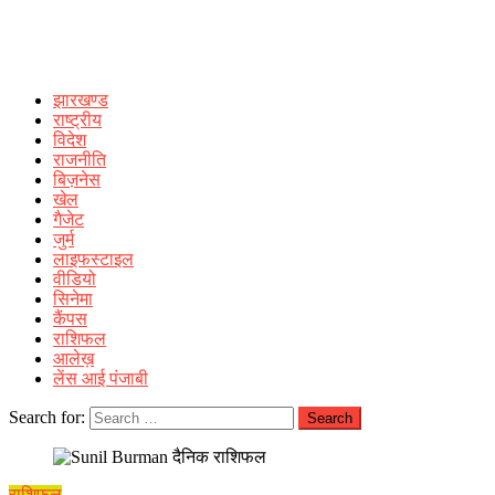
झारखण्ड
राष्ट्रीय
विदेश
राजनीति
बिज़नेस
खेल
गैजेट
जुर्म
लाइफस्टाइल
वीडियो
सिनेमा
कैंपस
राशिफल
आलेख़
लेंस आई पंजाबी
Search for:
राशिफल