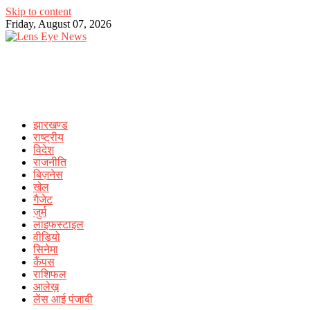
Skip to content
Friday, August 07, 2026
झारखण्ड
राष्ट्रीय
विदेश
राजनीति
बिज़नेस
खेल
गैजेट
जुर्म
लाइफस्टाइल
वीडियो
सिनेमा
कैंपस
राशिफल
आलेख़
लेंस आई पंजाबी