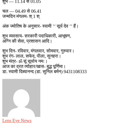
शुभ — 11.14 से 01.05
चल — 04.49 से 06.41
जन्मदिन मंगलम- श् 1 श्
अंक ज्योतिष के अनुसार- स्वामी ‘‘ सूर्य देव ‘‘ हैं।
शुभ व्यवसाय- सरकारी पदाधिकारी, आभूषण,
अग्नि की सेवा, प्रशासन आदि।
शुभ दिन- रविवार, मंगलवार, सोमवार, गुरुवार।
शुभ रंग- लाल, सफेद, पीला, सुनहरा।
शुभ मंत्र- ॐ सूं सूर्याय नमः।
आज का व्रत त्योहार/खास- बुद्ध पूर्णिमा।
डा. स्वामी दिब्यानन्द (डा. सुनिल बर्मन) 9431108333
Lens Eye News