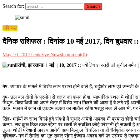
Search for:
राशिफल
दैनिक राशिफल : दिनांक 10 मई 2017, दिन बुधवार :: ज्य
May 10, 2017
Lens Eye News
Comment(0)
रांची, झारखण्ड । मई | 10, 2017
::
ज्योतिष शास्त्री डॉ सुनील बर्मन 
मेष- ब्यापार के मामले में बिशेष लाभ प्राप्त होने वाले हैं, चहुंओर लाभ एवं उन्नती के
वृष- छल बल दोनों के प्रयोग से शत्रु का शमन होगा, ब्यापारिक स्थल में थोड
मिथुन- बिद्यार्थियों को अपने क्षेत्र में बिशेष लाभ मिलने की आशा है वे लगे रहे
कर्क- मकान में आज तो एकदम उत्सव का माहौल रहेगा भरपूर मजा लें आप भी, पर दैन
सिंह- भाईयों के साथ बिगडे हुवे संबधों में सुधार आयेगी आपका भी प्रयास होनी 
कन्या- सब कुछ ठिक ठाक रहेगा पर छाती से संबधित कोई परेशानी हो सकती है आदित
तुला- थोडी परेशानी अवश्य आयेगी आप बिल्कुल विचलित ना हों धैर्यपूर्वक अपना का
बृषिचक- मन में रोमांस का भूत सवार रहेगा इंज्वाय अवश्य करें पर उद्येश्य से एक