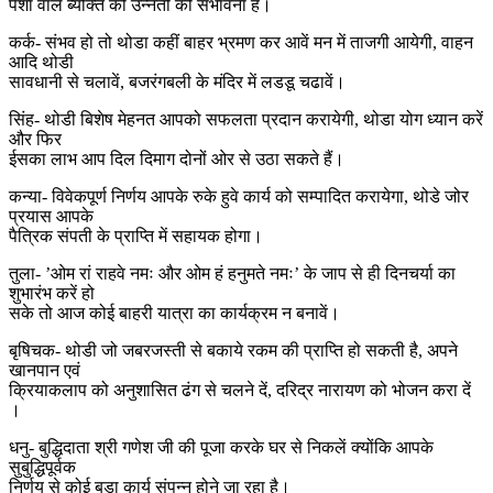
पेशा वाले ब्यक्ति को उन्नती की संभावना है।
कर्क- संभव हो तो थोडा कहीं बाहर भ्रमण कर आवें मन में ताजगी आयेगी, वाहन
आदि थोडी
सावधानी से चलावें, बजरंगबली के मंदिर में लडडू चढावें।
सिंह- थोडी बिशेष मेहनत आपको सफलता प्रदान करायेगी, थोडा योग ध्यान करें
और फिर
ईसका लाभ आप दिल दिमाग दोनों ओर से उठा सकते हैं।
कन्या- विवेकपूर्ण निर्णय आपके रुके हुवे कार्य को सम्पादित करायेगा, थोडे जोर
प्रयास आपके
पैत्रिक संपती के प्राप्ति में सहायक होगा।
तुला- ’ओम रां राहवे नमः और ओम हं हनुमते नमः’ के जाप से ही दिनचर्या का
शुभारंभ करें हो
सके तो आज कोई बाहरी यात्रा का कार्यक्रम न बनावें।
बृषिचक- थोडी जो जबरजस्ती से बकाये रकम की प्राप्ति हो सकती है, अपने
खानपान एवं
क्रियाकलाप को अनुशासित ढंग से चलने दें, दरिद्र नारायण को भोजन करा दें
।
धनु- बुद्धिदाता श्री गणेश जी की पूजा करके घर से निकलें क्योंकि आपके
सुबुद्धिपूर्वक
निर्णय से कोई बडा कार्य संपन्न होने जा रहा है।