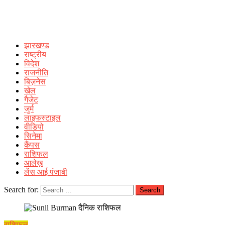
झारखण्ड
राष्ट्रीय
विदेश
राजनीति
बिज़नेस
खेल
गैजेट
जुर्म
लाइफस्टाइल
वीडियो
सिनेमा
कैंपस
राशिफल
आलेख़
लेंस आई पंजाबी
Search for:
राशिफल