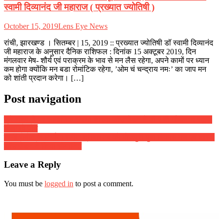
स्वामी दिव्यानंद जी महाराज ( प्रख्यात ज्योतिषी )
October 15, 2019
Lens Eye News
रांची, झारखण्ड । सितम्बर | 15, 2019 :: प्रख्यात ज्योतिषी डॉ स्वामी दिव्यानंद
जी महाराज के अनुसार दैनिक राशिफल : दिनांक 15 अक्टूबर 2019, दिन
मंगलवार मेष- शौर्य एवं पराक्रम के भाव से मन लैस रहेगा, अपने कामों पर ध्यान
कम होगा क्योंकि मन बडा रोमांटिक रहेगा, ’ओम चं चन्द्राय नमः’ का जाप मन
को शांती प्रदान करेगा। […]
Post navigation
फ्रेंडशिप डे पर सामाजिक संस्था शारदा फॉउन्डेशन ने डी ए वी गाँधीनगर स्कूल
में लगाये पौधे
रस्मी रोबोट के निर्माता रंजीत श्रीवास्तव को भोजपुरी युवा विकास मंच एवं शारदा
फॉउन्डेशन ने किया संम्मानित
Leave a Reply
You must be
logged in
to post a comment.