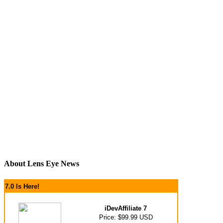
About Lens Eye News
7.0 Is Here!
iDevAffiliate 7
Price: $99.99 USD