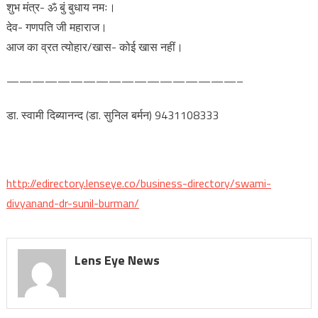
शुभ मंत्र- ॐ बुं बुधाय नमः।
देव- गणपति जी महाराज।
आज का व्रत त्योहार/खास- कोई खास नहीं।
——————————————————–
डा. स्वामी दिब्यानन्द (डा. सुनिल बर्मन) 9431108333
http://edirectory.lenseye.co/business-directory/swami-
divyanand-dr-sunil-burman/
Lens Eye News