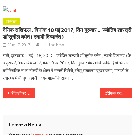
राशिफल
दैनिक राशिफल : दिनांक 18 मई 2017, दिन गुरुवार :: ज्योतिष शास्त्री
डॉ सुनील बर्मन ( स्वामी दिव्यानंद )
May 17, 2017
Lens Eye News
रांची, झारखण्ड । मई | 18, 2017 :: ज्योतिष शास्त्री डॉ सुनील बर्मन ( स्वामी दिव्यानंद ) के
अनुसार दैनिक राशिफल : दिनांक 18 मई 2017, दिन गुरुवार मेष- थोडी कइिनाईयों को पार
करें विचलित ना हों नौकरी के क्षेत्र में उन्नती मिलेगी, घरेलू वातावरण सुखद रहेगा, माताजी के
स्वास्थ्य में भी सुधार होगी। वृष- भाईयों के साथ […]
Post
हिंदी फ़ीचर फ़िल्म यंग इंडिया का हुआ शुभ मुहूर्त
ट्रैफिक एस.पी संजय रंजन सिंह ने एक्सपो के बाइक रैली को दिखाई हरी झंडी :: ट्रैफिक नियमों का पालन करने की दी सलाह
navigation
Leave a Reply
You must be
logged in
to post a comment.