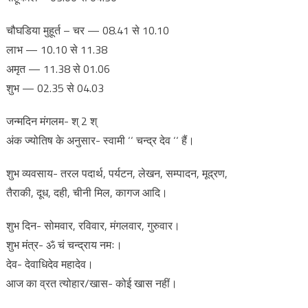
चौघडिया मुहूर्त – चर — 08.41 से 10.10
लाभ — 10.10 से 11.38
अमृत — 11.38 से 01.06
शुभ — 02.35 से 04.03
जन्मदिन मंगलम- श् 2 श्
अंक ज्योतिष के अनुसार- स्वामी ‘‘ चन्द्र देव ‘‘ हैं।
शुभ व्यवसाय- तरल पदार्थ, पर्यटन, लेखन, सम्पादन, मूद्रण,
तैराकी, दूध, दही, चीनी मिल, कागज आदि।
शुभ दिन- सोमवार, रविवार, मंगलवार, गुरुवार।
शुभ मंत्र- ॐ चं चन्द्राय नमः।
देव- देवाधिदेव महादेव।
आज का व्रत त्योहार/खास- कोई खास नहीं।