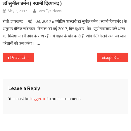
डॉ सुनील बर्मन ( स्वामी दिव्यानंद )
May 3, 2017
Lens Eye News
रांची, झारखण्ड । मई | 03, 2017 :: ज्योतिष शास्त्री डॉ सुनील बर्मन ( स्वामी दिव्यानंद ) के
अनुसार दैनिक राशिफल : दिनांक 03 मई 2017, दिन बुधवार मेष- सूर्य नमस्कार करें आत्म
बल मिलेगा, मन में उमंग के साथ रहें, नये वाहन के योग बनते हैं, ‘ओम कंे केतवे नमः’ का जाप
परेशानी को कम करेगा। […]
Post
सिल्वर गर्ल मधुमिता को राँची विश्वविद्यालय के कुलपति डॉ रमेश कुमार पांडेय ने किया सम्मानित, कहा आगे बढ़ो पूरे देश को तुमपे नाज है
भोजपुरी फ़िल्म देवरा सुपरस्टार अगले साल के दूसरें सप्ताह होगी रिलीज
navigation
Leave a Reply
You must be
logged in
to post a comment.