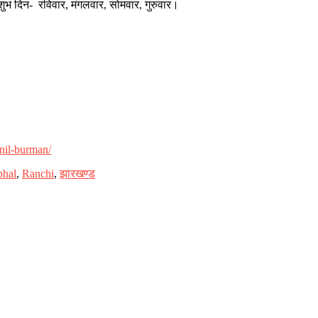
भ दिन- रविवार, मंगलवार, सोमवार, गुरुवार।
unil-burman/
phal
,
Ranchi
,
झारखण्ड