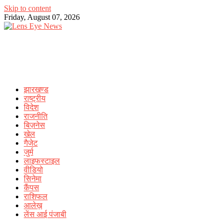
Skip to content
Friday, August 07, 2026
झारखण्ड
राष्ट्रीय
विदेश
राजनीति
बिज़नेस
खेल
गैजेट
जुर्म
लाइफस्टाइल
वीडियो
सिनेमा
कैंपस
राशिफल
आलेख़
लेंस आई पंजाबी