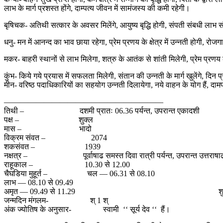
लाभ के मार्ग प्रशस्त होंगे, दाम्पत्य जीवन में सामंजस्य की कमी रहेगी।
बृषिचक- अतिथी सत्कार के अवसर मिलेंगे, आयुष्य बृद्धि होगी, संपती संबधी लाभ
धनु- मन में आनन्द का भाव छाया रहेगा, प्रेम प्रणय के क्षेत्र में उन्नती होगी, रोजगा
मकर- बाहरी स्थानों से लाभ मिलेगा, शत्रु के आतंक से शांती मिलेगी, प्रेम प्रणय
कुंभ- किये गये प्रयास में सफलता मिलेगी, संतान की उन्नती के मार्ग खुलेंगे, दिन प
मीन- वरिष्ठ पदाधिकारियों का सहयोग उन्नती दिलायेगा, नये वाहन के योग हैं, द
————————————————————
तिथी – दशमी प्रातः 06.36 पर्यन्त, उपरान्त एकादशी
पक्ष – शुक्ल
मास – भादो
विक्रम संवत – 2074
शकसंवत – 1939
नक्षत्र – पूर्वाषाढ समस्त दिवा रात्री पर्यन्त, उपरान्
राहूकाल – 10.30 से 12.00
चैघडिया मुहूर्त – चल — 06.31 से 08.10
लाभ — 08.10 से 09.49
अमृत — 09.49 से 11.29 शुभ — 01.0
जन्मदिन मंगलम- श् 1 श्
अंक ज्योतिष के अनुसार- स्वामी ‘‘ सूर्य देव ‘‘ हैं।