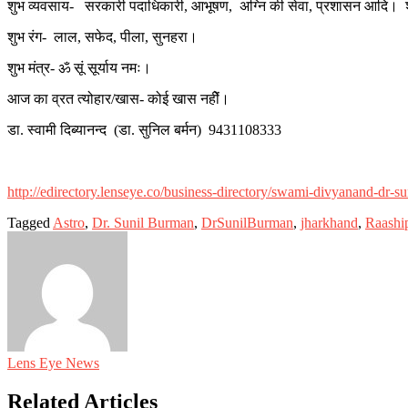
शुभ व्यवसाय- सरकारी पदाधिकारी, आभूषण, अग्नि की सेवा, प्रशासन आदि। शु
शुभ रंग- लाल, सफेद, पीला, सुनहरा।
शुभ मंत्र- ॐ सूं सूर्याय नमः।
आज का व्रत त्योहार/खास- कोई खास नहीें।
डा. स्वामी दिब्यानन्द (डा. सुनिल बर्मन) 9431108333
http://edirectory.lenseye.co/business-directory/swami-divyanand-dr-s
Tagged
Astro
,
Dr. Sunil Burman
,
DrSunilBurman
,
jharkhand
,
Raashi
Lens Eye News
Related Articles