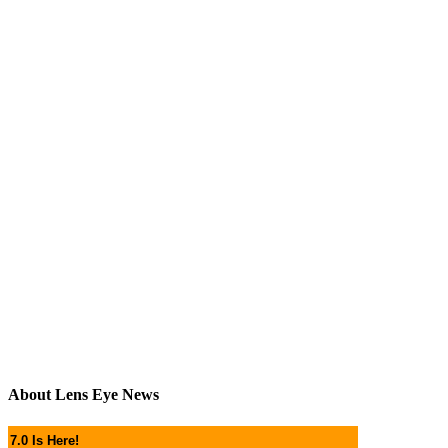
About Lens Eye News
7.0 Is Here!