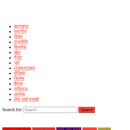
झारखण्ड
राष्ट्रीय
विदेश
राजनीति
बिज़नेस
खेल
गैजेट
जुर्म
लाइफस्टाइल
वीडियो
सिनेमा
कैंपस
राशिफल
आलेख़
लेंस आई पंजाबी
Search for:
Breaking News
Latest News
ख़बरें जरा हटके
झारखण्ड
राष्ट्रीय