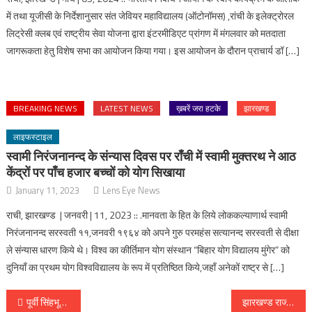
में तथा यूजीसी के निर्देशानुसार संत जेवियर महाविद्यालय (ऑटोनॉमस) ,रांची के इलेक्ट्रोरल
लिट्रेसी क्लब एवं राष्ट्रीय सेवा योजना द्वारा इंटरमीडिएट प्रांगण में मंगलवार को मतदाता
जागरूकता हेतु विशेष सभा का आयोजन किया गया। इस आयोजन के दौरान प्राचार्य डॉ […]
BREAKING NEWS
LATEST NEWS
ख़बरें जरा हटके
झारखण्ड
लाइफस्टाइल
स्वामी निरंजनानन्द के संन्यास दिवस पर राँची में स्वामी मुक्तरथ ने आठ
केंद्रों पर पाँच हजार बच्चों को योग सिखाया
January 11, 2023
Lens Eye News
राची, झारखण्ड | जनवरी | 11, 2023 :: .मानवता के हित के लिये लोककल्याणार्थ स्वामी
निरंजनानन्द सरस्वती ११,जनवरी १९६४ को अपने गुरु परमहंस सत्यानन्द सरस्वती से दीक्षा
ले संन्यास धारण किये थे। विश्व का कीर्तिमान योग संस्थान “बिहार योग विद्यालय मुंगेर” को
दुनियाँ का प्रथम योग विश्वविद्यालय के रूप में प्रतिष्ठित किये,जहाँ अनेकों राष्ट्र से […]
Post
पूर्वी सिंहभूम के उपायुक्त अमित कुमार ने भगवान बिरसा मुंडा की प्रतिमा पर किया माल्यार्पण
झारखण्ड राज्य का 17वा स्थापना दिवस :: राष्ट्रपति पहुंचे रांची