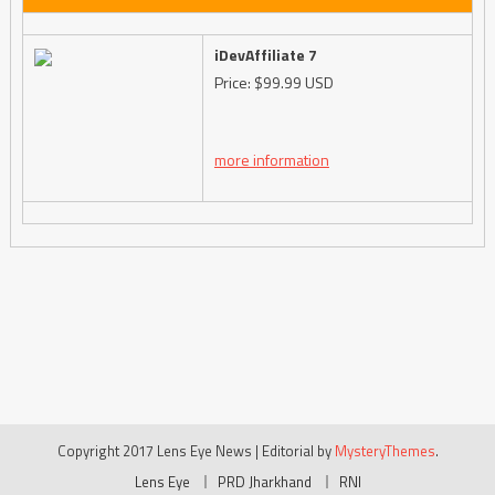
iDevAffiliate 7
Price: $99.99 USD
more information
Copyright 2017 Lens Eye News
|
Editorial by
MysteryThemes
.
Lens Eye
PRD Jharkhand
RNI